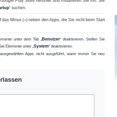
oogle Play Store herunter und installieren Sie ihn
. Sie
artup
“ suchen.
f das Minus (
–
) neben den Apps, die Sie nicht beim Start
lemente unter dem Tab „
Benutzer
“ deaktivieren. Stellen Sie
Sie Elemente unter „
System
“ deaktivieren.
ausgewählten Apps nicht ausgeführt, wann immer Sie neu
rlassen