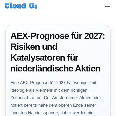
T
o
g
g
l
AEX-Prognose für 2027:
e
n
Risiken und
a
v
Katalysatoren für
i
g
niederländische Aktien
a
t
i
Eine AEX-Prognose für 2027 hat weniger mit
o
Ideologie als vielmehr mit dem richtigen
n
Zeitpunkt zu tun. Der Amsterdamer Aktienindex
notiert bereits nahe dem oberen Ende seiner
jüngsten Handelsspanne, daher werden die