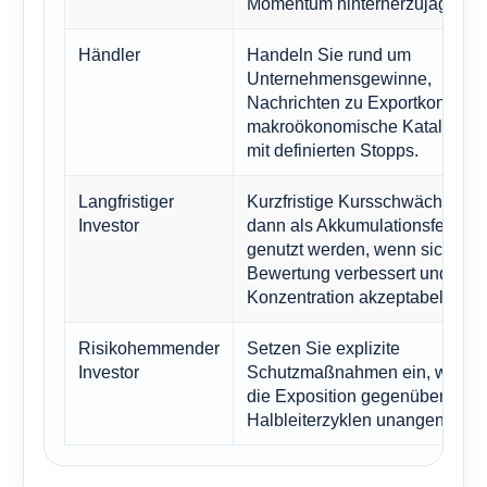
Momentum hinterherzujagen.
Händler
Handeln Sie rund um
Unternehmensgewinne,
Nachrichten zu Exportkontroll
makroökonomische Katalysato
mit definierten Stopps.
Langfristiger
Kurzfristige Kursschwäche soll
Investor
dann als Akkumulationsfenster
genutzt werden, wenn sich die
Bewertung verbessert und die
Konzentration akzeptabel bleibt
Risikohemmender
Setzen Sie explizite
Investor
Schutzmaßnahmen ein, wenn 
die Exposition gegenüber
Halbleiterzyklen unangenehm i