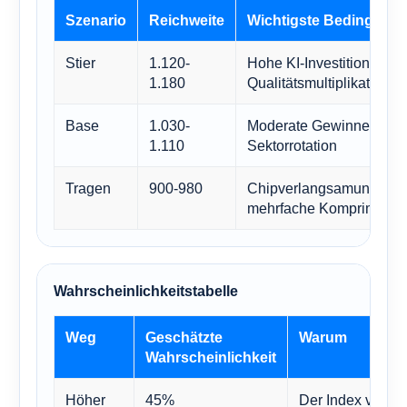
Szenario
Reichweite
Wichtigste Bedingung
Stier
1.120-
Hohe KI-Investitionen un
1.180
Qualitätsmultiplikatoren
Base
1.030-
Moderate Gewinne bei u
1.110
Sektorrotation
Tragen
900-980
Chipverlangsamung und
mehrfache Komprimieru
Wahrscheinlichkeitstabelle
Weg
Geschätzte
Warum
Wahrscheinlichkeit
Höher
45%
Der Index verfüg