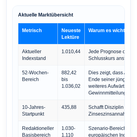
Aktuelle Marktübersicht
Metrisch
Neueste
Warum es wichtig ist
Lektüre
Aktueller
1.010,44
Jede Prognose orientie
Indexstand
Schlusskurs anstatt a
52-Wochen-
882,42
Dies zeigt, dass Amst
Bereich
bis
Ende seiner jüngsten 
1.036,02
weiteres Aufwärtspote
Gewinnmitteilungen g
10-Jahres-
435,88
Schafft Disziplin im U
Startpunkt
Zinseszinsannahmen.
Redaktioneller
1.030-
Szenario-Bereiche sin
Basisbereich
1.110
europäischen Index gl