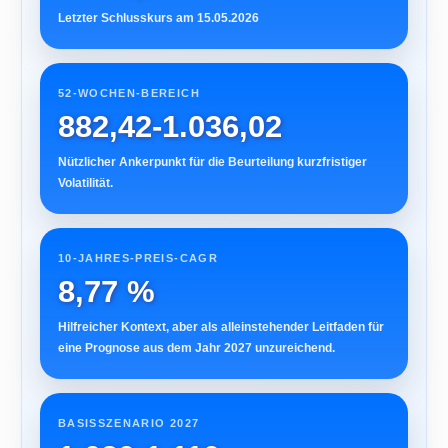
Letzter Schlusskurs am 15.05.2026
52-WOCHEN-BEREICH
882,42-1.036,02
Nützlicher Ankerpunkt für die Beurteilung kurzfristiger
Volatilität.
10-JAHRES-PREIS-CAGR
8,77 %
Hilfreicher Kontext, aber als alleinstehender Leitfaden für
eine Prognose aus dem Jahr 2027 unzureichend.
BASISSZENARIO 2027