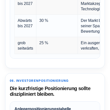
bis 2027
Marktakzeptanz 
Technologieorien
Abwärts
30 %
Der Markt befin
bis 2027
seiner Spanne un
Bewertungsände
grob
25 %
Ein ausgereifter
seitwärts
verkraften, wäh
06. INVESTORENPOSITIONIERUNG
Die kurzfristige Positionierung sollte
diszipliniert bleiben.
Anlegerpositionierungstabelle