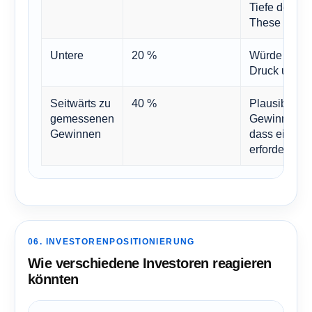
Tiefe des Th
These der lan
Untere
20 %
Würde wahrsc
Druck und Dr
Seitwärts zu
40 %
Plausibel, 
gemessenen
Gewinne wei
Gewinnen
dass eine d
erforderlich i
06. INVESTORENPOSITIONIERUNG
Wie verschiedene Investoren reagieren
könnten