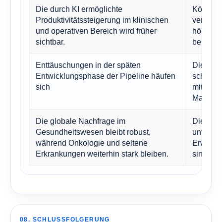
Die durch KI ermöglichte
Könnte d
Produktivitätssteigerung im klinischen
verbess
und operativen Bereich wird früher
höheren 
sichtbar.
belohne
Enttäuschungen in der späten
Dies wür
Entwicklungsphase der Pipeline häufen
schwäch
sich
mittelfri
Marktei
Die globale Nachfrage im
Dies wü
Gesundheitswesen bleibt robust,
untergra
während Onkologie und seltene
Erwartun
Erkrankungen weiterhin stark bleiben.
sind.
08. SCHLUSSFOLGERUNG