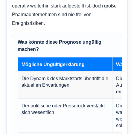
operativ weiterhin stark aufgestellt ist, doch große
Pharmaunternehmen sind nie frei von
Ereignisrisiken.
Was könnte diese Prognose ungültig
machen?
Mögliche Ungültigerklärung
Warum e
Die Dynamik des Marktstarts übertrifft die
Dies wür
aktuellen Erwartungen.
Aussicht
erreichb
Der politische oder Preisdruck verstärkt
Dies wü
sich wesentlich
wahrsche
wissensc
solide bl