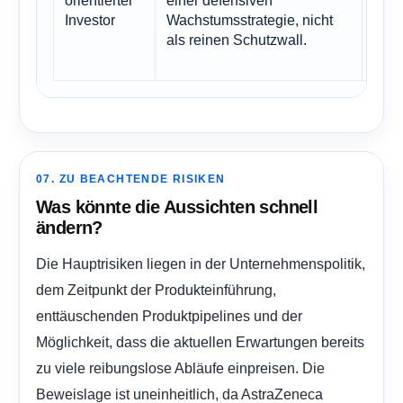
orientierter
einer defensiven
mak
Investor
Wachstumsstrategie, nicht
abfe
als reinen Schutzwall.
Prei
wich
07. ZU BEACHTENDE RISIKEN
Was könnte die Aussichten schnell
ändern?
Die Hauptrisiken liegen in der Unternehmenspolitik,
dem Zeitpunkt der Produkteinführung,
enttäuschenden Produktpipelines und der
Möglichkeit, dass die aktuellen Erwartungen bereits
zu viele reibungslose Abläufe einpreisen. Die
Beweislage ist uneinheitlich, da AstraZeneca