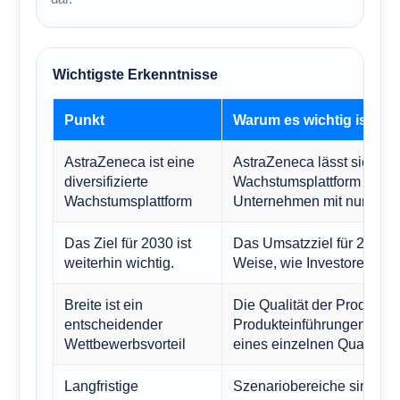
Wichtigste Erkenntnisse
Punkt
Warum es wichtig ist
AstraZeneca ist eine
AstraZeneca lässt sich bess
diversifizierte
Wachstumsplattform im Ph
Wachstumsplattform
Unternehmen mit nur einer
Das Ziel für 2030 ist
Das Umsatzziel für 2030 p
weiterhin wichtig.
Weise, wie Investoren die
Breite ist ein
Die Qualität der Produktpi
entscheidender
Produkteinführungen ist w
Wettbewerbsvorteil
eines einzelnen Quartals.
Langfristige
Szenariobereiche sind in 