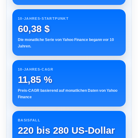
10-JAHRES-STARTPUNKT
60,38 $
Die monatliche Serie von Yahoo Finance begann vor 10
Jahren.
10-JAHRES-CAGR
11,85 %
Preis-CAGR basierend auf monatlichen Daten von Yahoo
Finance
BASISFALL
220 bis 280 US-Dollar