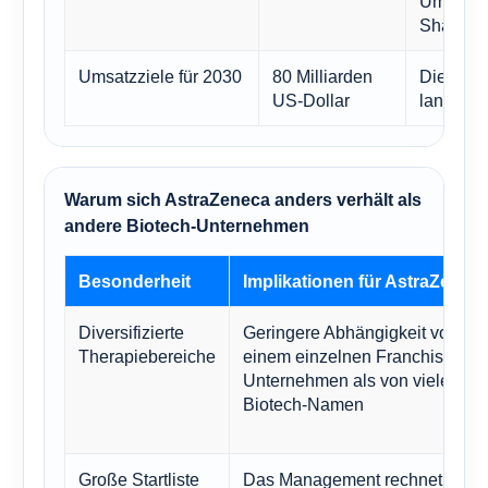
Umsatzd
Sharehol
Umsatzziele für 2030
80 Milliarden
Dient als
US-Dollar
langfris
Warum sich AstraZeneca anders verhält als
andere Biotech-Unternehmen
Besonderheit
Implikationen für AstraZenec
Diversifizierte
Geringere Abhängigkeit von
Therapiebereiche
einem einzelnen Franchise-
Unternehmen als von vielen
Biotech-Namen
Große Startliste
Das Management rechnet