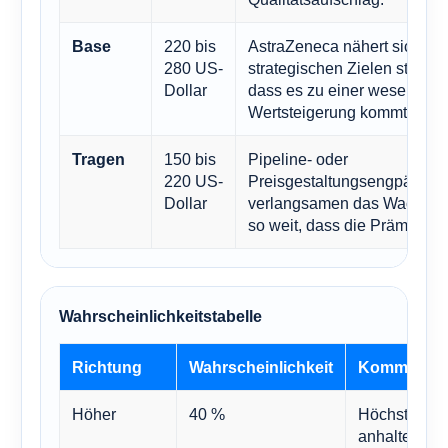
220 bis
AstraZeneca nähert sich se
Base
280 US-
strategischen Zielen stetig 
Dollar
dass es zu einer wesentlich
Wertsteigerung kommt.
150 bis
Pipeline- oder
Tragen
220 US-
Preisgestaltungsengpässe
Dollar
verlangsamen das Wachstum
so weit, dass die Prämie sin
Wahrscheinlichkeitstabelle
Richtung
Wahrscheinlichkeit
Kommentar
Höher
40 %
Höchstwahrsc
anhaltende B