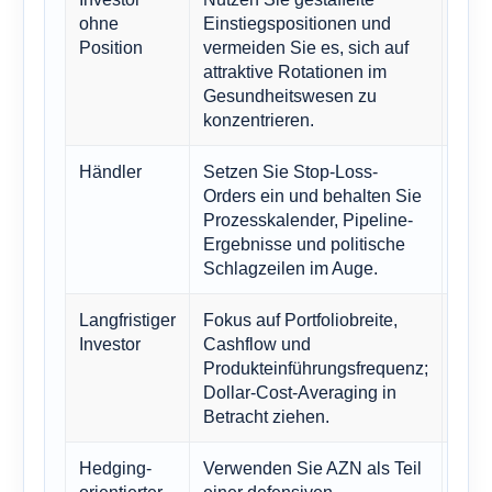
ohne
Einstiegspositionen und
Phar
Position
vermeiden Sie es, sich auf
Phas
attraktive Rotationen im
ersc
Gesundheitswesen zu
konzentrieren.
Händler
Setzen Sie Stop-Loss-
Kurz
Orders ein und behalten Sie
Phar
Prozesskalender, Pipeline-
Date
Ergebnisse und politische
Inte
Schlagzeilen im Auge.
Langfristiger
Fokus auf Portfoliobreite,
AZN 
Investor
Cashflow und
pati
Produkteinführungsfrequenz;
Beha
Dollar-Cost-Averaging in
aggr
Betracht ziehen.
Hedging-
Verwenden Sie AZN als Teil
Das