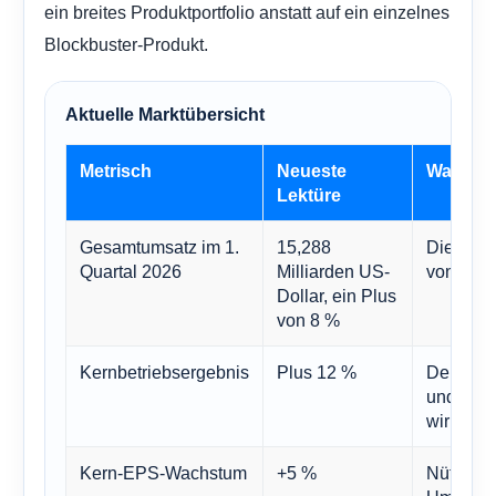
ein breites Produktportfolio anstatt auf ein einzelnes
Blockbuster-Produkt.
Aktuelle Marktübersicht
Metrisch
Neueste
Warum es
Lektüre
Gesamtumsatz im 1.
15,288
Dies zei
Quartal 2026
Milliarden US-
von eine
Dollar, ein Plus
von 8 %
Kernbetriebsergebnis
Plus 12 %
Deutet d
und Prod
wirken.
Kern-EPS-Wachstum
+5 %
Nützlich,