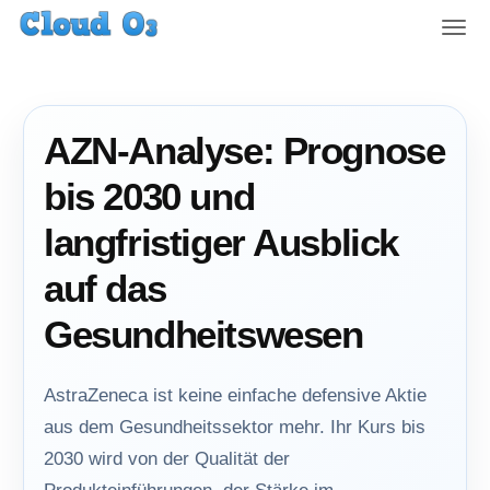
T
o
g
g
l
AZN-Analyse: Prognose
e
n
bis 2030 und
a
v
langfristiger Ausblick
i
g
auf das
a
t
Gesundheitswesen
i
o
n
AstraZeneca ist keine einfache defensive Aktie
aus dem Gesundheitssektor mehr. Ihr Kurs bis
2030 wird von der Qualität der