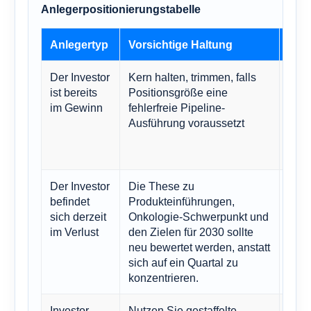
Anlegerpositionierungstabelle
Anlegertyp
Vorsichtige Haltung
War
Der Investor
Kern halten, trimmen, falls
Astr
ist bereits
Positionsgröße eine
erzi
im Gewinn
fehlerfreie Pipeline-
Pha
Ausführung voraussetzt
aufg
Vers
imme
Der Investor
Die These zu
Der 
befindet
Produkteinführungen,
von 
sich derzeit
Onkologie-Schwerpunkt und
ab a
im Verlust
den Zielen für 2030 sollte
Gewi
neu bewertet werden, anstatt
verf
sich auf ein Quartal zu
konzentrieren.
Investor
Nutzen Sie gestaffelte
Qual