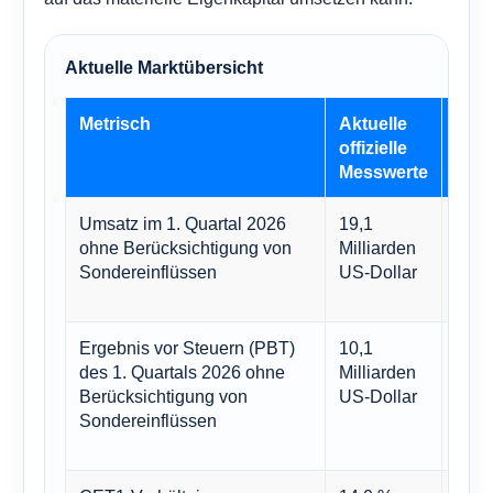
Aktuelle Marktübersicht
Metrisch
Aktuelle
Waru
offizielle
Messwerte
Umsatz im 1. Quartal 2026
19,1
Eine
ohne Berücksichtigung von
Milliarden
Ausg
Sondereinflüssen
US-Dollar
sich
Umsa
Ergebnis vor Steuern (PBT)
10,1
Dies
des 1. Quartals 2026 ohne
Milliarden
eine
Berücksichtigung von
US-Dollar
makr
Sondereinflüssen
weit
erwir