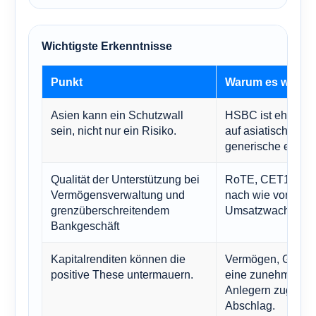
Wichtigste Erkenntnisse
Punkt
Warum es wichtig
Asien kann ein Schutzwall
HSBC ist eher als
sein, nicht nur ein Risiko.
auf asiatisches W
generische europ
Qualität der Unterstützung bei
RoTE, CET1 und Ka
Vermögensverwaltung und
nach wie vor gena
grenzüberschreitendem
Umsatzwachstum
Bankgeschäft
Kapitalrenditen können die
Vermögen, Gebühr
positive These untermauern.
eine zunehmend wi
Anlegern zugeteil
Abschlag.