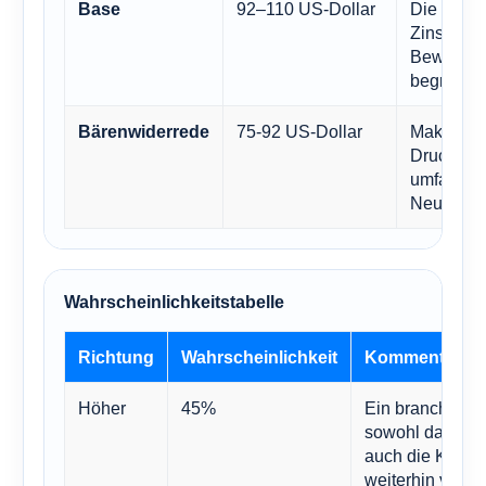
92–110 US-Dollar
Die Bank e
Base
Zinseszin
Bewertun
begrenzt b
75-92 US-Dollar
Makro- un
Bärenwiderrede
Druck ver
umfassen
Neubewer
Wahrscheinlichkeitstabelle
Richtung
Wahrscheinlichkeit
Kommentar
Höher
45%
Ein branchenfüh
sowohl das von
auch die Kapital
weiterhin verbe