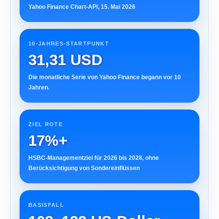
Yahoo Finance Chart-API, 15. Mai 2026
10-JAHRES-STARTPUNKT
31,31 USD
Die monatliche Serie von Yahoo Finance begann vor 10
Jahren.
ZIEL ROTE
17%+
HSBC-Managementziel für 2026 bis 2028, ohne
Berücksichtigung von Sondereinflüssen
BASISFALL