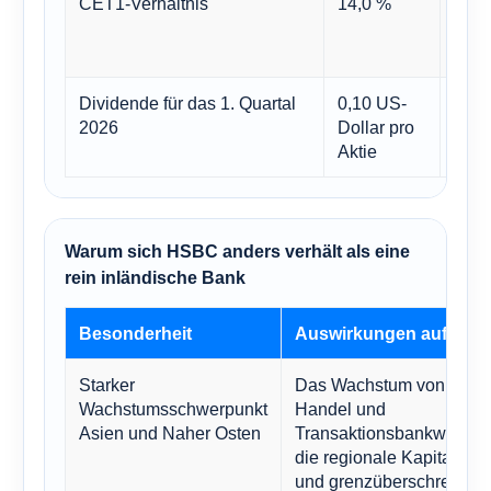
CET1-Verhältnis
14,0 %
Kapit
Divi
Krise
Dividende für das 1. Quartal
0,10 US-
Die 
2026
Dollar pro
bleib
Aktie
Akti
Warum sich HSBC anders verhält als eine
rein inländische Bank
Besonderheit
Auswirkungen auf HS
Starker
Das Wachstum von Verm
Wachstumsschwerpunkt
Handel und
Asien und Naher Osten
Transaktionsbankwesen i
die regionale Kapitalbild
und grenzüberschreitend