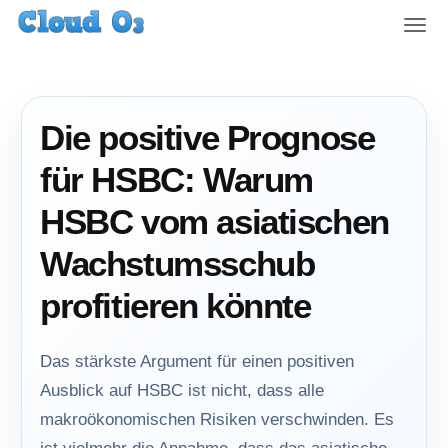
T
o
g
g
l
Die positive Prognose
e
n
für HSBC: Warum
a
v
HSBC vom asiatischen
i
g
Wachstumsschub
a
t
profitieren könnte
i
o
n
Das stärkste Argument für einen positiven
Ausblick auf HSBC ist nicht, dass alle
makroökonomischen Risiken verschwinden. Es