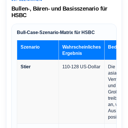
Bullen-, Bären- und Basisszenario für
HSBC
Bull-Case-Szenario-Matrix für HSBC
Szenario
Wahrscheinliches
Bedingu
Ergebnis
110-128 US-Dollar
Die Dyna
Stier
asiatisch
Vermögen
und
Großkund
treibt die
an, währe
Ausschütt
positiv bl