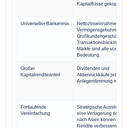
Kapitalflüsse gekoppelt.
Universeller Bankenmix
Nettozinseinnahmen,
Vermögensgebühren,
Großkundengeschäft im
Transaktionsbanking und
Märkte sind alle von
Bedeutung.
Großer
Dividenden und
Kapitalrenditeanteil
Aktienrückkäufe prägen 
Anlegerstimmung maßgeb
Fortlaufende
Strategische Ausstiege 
Vereinfachung
eine Verlagerung des Kap
nach Asien können die
Rendite verbessern, sofe