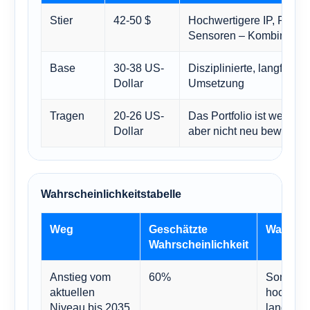
Stier
42-50 $
Hochwertigere IP, Plattf
Sensoren – Kombination
Base
30-38 US-
Disziplinierte, langfristig
Dollar
Umsetzung
Tragen
20-26 US-
Das Portfolio ist weiterhi
Dollar
aber nicht neu bewertbar
Wahrscheinlichkeitstabelle
Weg
Geschätzte
Warum
Wahrscheinlichkeit
Anstieg vom
60%
Sony ver
aktuellen
hochwert
Niveau bis 2035
langfrist