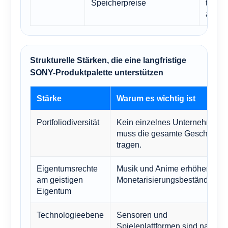
Speicherpreise
techn
aufrec
Strukturelle Stärken, die eine langfristige
SONY-Produktpalette unterstützen
Stärke
Warum es wichtig ist
Portfoliodiversität
Kein einzelnes Unternehmen
muss die gesamte Geschichte
tragen.
Eigentumsrechte
Musik und Anime erhöhen die
am geistigen
Monetarisierungsbeständigkeit
Eigentum
Technologieebene
Sensoren und
Spieleplattformen sind nach