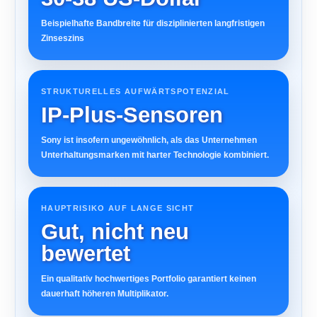
Beispielhafte Bandbreite für disziplinierten langfristigen
Zinseszins
STRUKTURELLES AUFWÄRTSPOTENZIAL
IP-Plus-Sensoren
Sony ist insofern ungewöhnlich, als das Unternehmen
Unterhaltungsmarken mit harter Technologie kombiniert.
HAUPTRISIKO AUF LANGE SICHT
Gut, nicht neu
bewertet
Ein qualitativ hochwertiges Portfolio garantiert keinen
dauerhaft höheren Multiplikator.