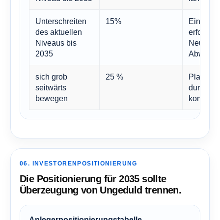
Unterschreiten
15%
Ein nied
des aktuellen
erfordert
Niveaus bis
Neuausri
2035
Abwertu
sich grob
25 %
Plausibe
seitwärts
durch ei
bewegen
kompensi
06. INVESTORENPOSITIONIERUNG
Die Positionierung für 2035 sollte
Überzeugung von Ungeduld trennen.
Anlegerpositionierungstabelle