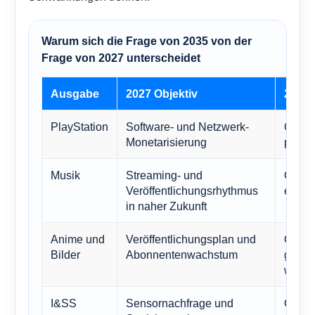
Warum sich die Frage von 2035 von der
Frage von 2027 unterscheidet
Ausgabe
2027 Objektiv
2035 
PlayStation
Software- und Netzwerk-
Ob das
Monetarisierung
profita
Musik
Streaming- und
Ob de
Veröffentlichungsrhythmus
einem
in naher Zukunft
Anime und
Veröffentlichungsplan und
Ob So
Bilder
Abonnentenwachstum
globa
wird.
I&SS
Sensornachfrage und
Ob So