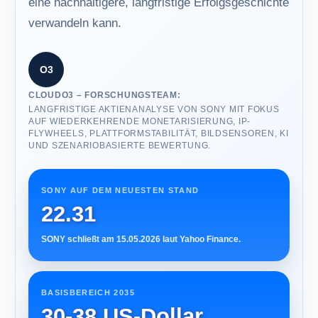
eine nachhaltigere, langfristige Erfolgsgeschichte
verwandeln kann.
O3
CLOUDO3 – FORSCHUNGSTEAM:
LANGFRISTIGE AKTIENANALYSE VON SONY MIT FOKUS
AUF WIEDERKEHRENDE MONETARISIERUNG, IP-
FLYWHEELS, PLATTFORMSTABILITÄT, BILDSENSOREN, KI
UND SZENARIOBASIERTE BEWERTUNG.
SONY AUF DEM NEUESTEN STAND
22.31
SONY schließt am 15.05.2026 laut Yahoo Finance.
BASISBEREICH 2035
30-38 US-Dollar