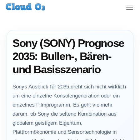
T
o
g
g
l
Sony (SONY) Prognose
e
n
2035: Bullen-, Bären-
a
v
und Basisszenario
i
g
a
Sonys Ausblick für 2035 dreht sich nicht wirklich
t
um eine einzelne Konsolengeneration oder ein
i
einzelnes Filmprogramm. Es geht vielmehr
o
n
darum, ob Sony die seltene Kombination aus
globalem geistigem Eigentum,
Plattformökonomie und Sensortechnologie in