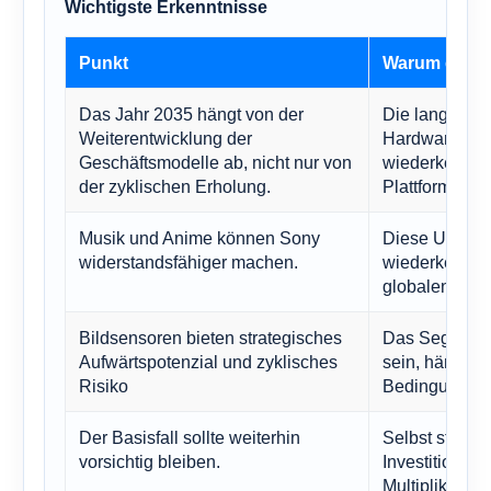
Wichtigste Erkenntnisse
Punkt
Warum es wic
Das Jahr 2035 hängt von der
Die langfristi
Weiterentwicklung der
Hardware-Tim
Geschäftsmodelle ab, nicht nur von
wiederkehren
der zyklischen Erholung.
Plattformökon
Musik und Anime können Sony
Diese Untern
widerstandsfähiger machen.
wiederkehren
globalen IP-W
Bildsensoren bieten strategisches
Das Segment 
Aufwärtspotenzial und zyklisches
sein, hängt a
Risiko
Bedingungen 
Der Basisfall sollte weiterhin
Selbst starke
vorsichtig bleiben.
Investitionen
Multiplikator