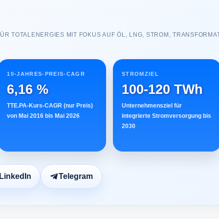
ÜR TOTALENERGIES MIT FOKUS AUF ÖL, LNG, STROM, TRANSFORMA
10-JAHRES-PREIS-CAGR
STROMZIEL
6,16 %
100-120 TWh
TTE.PA-Kurs-CAGR (nur Preis)
Unternehmensziel für
von Mai 2016 bis Mai 2026
integrierte Stromversorgung bis
2030
LinkedIn
Telegram