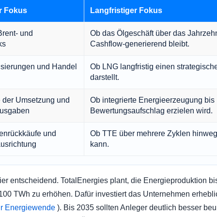
er Fokus
Langfristiger Fokus
Brent- und
Ob das Ölgeschäft über das Jahrzehnt
ks
Cashflow-generierend bleibt.
lisierungen und Handel
Ob LNG langfristig einen strategisch
darstellt.
 ​​der Umsetzung und
Ob integrierte Energieerzeugung bis 
sausgaben
Bewertungsaufschlag erzielen wird.
ienrückkäufe und
Ob TTE über mehrere Zyklen hinweg
usrichtung
kann.
ier entscheidend. TotalEnergies plant, die Energieproduktion bi
100 TWh zu erhöhen. Dafür investiert das Unternehmen erheblic
ur Energiewende
). Bis 2035 sollten Anleger deutlich besser be