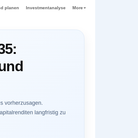
d planen
Investmentanalyse
More
35:
 und
is vorherzusagen.
italrenditen langfristig zu