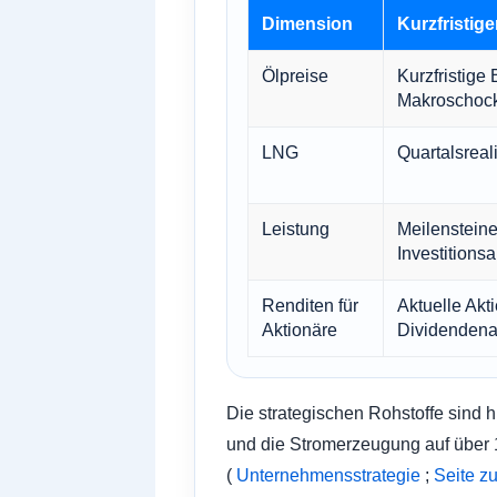
Dimension
Kurzfristig
Ölpreise
Kurzfristige 
Makroschoc
LNG
Quartalsrea
Leistung
Meilensteine
Investition
Renditen für
Aktuelle Akt
Aktionäre
Dividendena
Die strategischen Rohstoffe sind h
und die Stromerzeugung auf über 
(
Unternehmensstrategie
;
Seite z