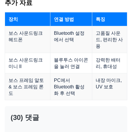
추가 자료
장치
연결 방법
특징
보스 사운드링크
Bluetooth 설정
고품질 사운
헤드폰
에서 선택
드, 편리한 사
용
보스 사운드링크
블루투스 아이콘
강력한 배터
미니 II
을 눌러 연결
리, 휴대성
보스 프레임 알토
PC에서
내장 마이크,
& 보스 프레임 론
Bluetooth 활성
UV 보호
도
화 후 선택
(30) 댓글