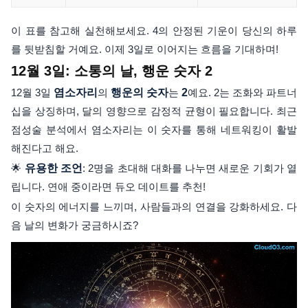
이 표를 참고해 실천해보세요. 4의 안정된 기운이 당신의 하루
를 뒷받침할 거예요. 이제 3일로 이어지는 흐름을 기대하며!
12월 3일: 소통의 날, 행운 숫자 2
12월 3일
염소자리
의
행운의 숫자
는
2
예요. 2는 조화와 파트너
십을 상징하며, 달의 영향으로 감정적 균형이 필요합니다. 최근
점성술 분석에서 염소자리는 이 숫자를 통해 네트워킹이 활발
해진다고 해요.
🌟
유용한 조언
: 2명을 초대해 대화를 나누면 새로운 기회가 열
립니다. 연애 중이라면 듀오 데이트를 추천!
이 숫자의 에너지를 느끼며, 사람들과의 연결을 강화하세요. 다
음 날의 변화가 궁금하시죠?