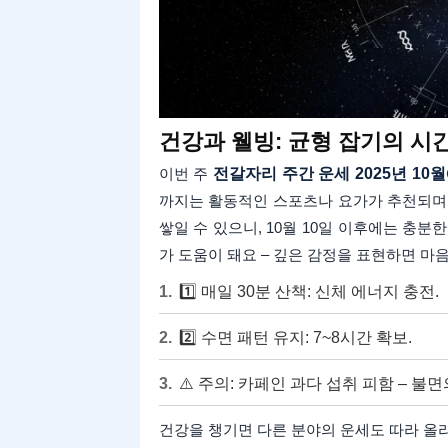
건강과 웰빙: 균형 잡기의 시
이번 주
전갈자리 주간 운세 2025년 10월
까지는 활동적인 스포츠나 요가가 추천되며,
쌓일 수 있으니, 10월 10일 이후에는 충
가 도움이 돼요 – 깊은 감정을 표현하면 마
1️⃣ 매일 30분 산책: 신체 에너지 충전.
2️⃣ 수면 패턴 유지: 7~8시간 확보.
⚠️ 주의: 카페인 과다 섭취 피함 – 불면
건강을 챙기면 다른 분야의 운세도 따라 올