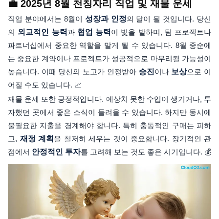
💼 2025년 8월 천칭자리 직업 및 재물 운세
직업 분야에서는 8월이
성장과 인정
의 달이 될 것입니다. 당신
의
외교적인 능력
과
협업 능력
이 빛을 발하며, 팀 프로젝트나
파트너십에서 중요한 역할을 맡게 될 수 있습니다. 8월 중순에
는 중요한 계약이나 프로젝트가 성공적으로 마무리될 가능성이
높습니다. 이때 당신의 노고가 인정받아
승진
이나
보상
으로 이
어질 수도 있습니다. 📈
재물 운세 또한 긍정적입니다. 예상치 못한 수입이 생기거나, 투
자했던 곳에서 좋은 소식이 들려올 수 있습니다. 하지만 동시에
불필요한 지출을 경계해야 합니다. 특히 충동적인 구매는 피하
고,
재정 계획
을 철저히 세우는 것이 중요합니다. 장기적인 관
점에서
안정적인 투자
를 고려해 보는 것도 좋은 시기입니다. 💰