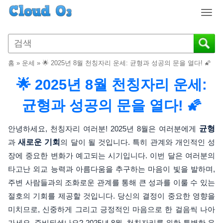
T
o
g
g
l
홈
»
운세
»
🌟 2025년 8월 천칭자리 운세: 균형과 성공의 문을 열다! 🌠
e
n
🌟 2025년 8월 천칭자리 운세:
a
v
균형과 성공의 문을 열다! 🌠
i
g
안녕하세요, 천칭자리 여러분! 2025년 8월은 여러분에게
균형
a
과
새로운 기회
의 달이 될 것입니다. 특히 관계와 개인적인 성
t
장에 중요한 변화가 예고되는 시기입니다. 이번 달은 여러분의
i
o
타고난 외교 능력과 아름다움을 추구하는 마음이 빛을 발하며,
n
주변 사람들과의 조화로운 관계를 통해 큰 성과를 이룰 수 있는
절호의 기회를 제공할 것입니다. 당신의 결정이 중요한 영향을
미치므로, 신중하게 그리고 긍정적인 마음으로 한 걸음씩 나아
가세요. 준비되셨나요? 2025년 8월, 천칭자리를 위한 특별한 운