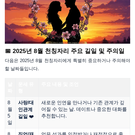
📅 2025년 8월 천칭자리 주요 길일 및 주의일
다음은 2025년 8월 천칭자리에게 특별히 중요하거나 주의해야
할 날짜들입니다.
날
운세 유
주요 내용 및 조언
짜
형
8
새로운 인연을 만나거나 기존 관계가 깊
사랑/대
월
어질 수 있는 날. 데이트나 중요한 대화를
인관계
5
추천합니다.
❤️
길일
일
8
업무 성과를 인정받거나 재정적으로 좋
직업/재