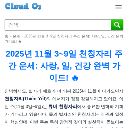
T
o
g
g
l
홈
»
운세
»
2025년 11월 3~9일 천칭자리 주간 운세: 사랑, 일, 건강 완벽
e
가이드! 🔥
n
2025년 11월 3~9일 천칭자리 주
a
v
간 운세: 사랑, 일, 건강 완벽 가
i
g
이드! 🔥
a
t
i
안녕하세요, 별자리 애호가 여러분! 2025년 11월이 다가오면서
o
천칭자리(Thiên Yết)
의 에너지가 점점 강렬해지고 있어요. 이
n
번 주(11월 3일~9일)는
튜비 천칭자리
에서 중요한 변화와 기회
가 기다리고 있습니다. 물의 별자리인 천칭자리는 직관과 열정
이 핵심인데, 이번 주는 특히 감정적 깊이와 실천력이 돋보이는