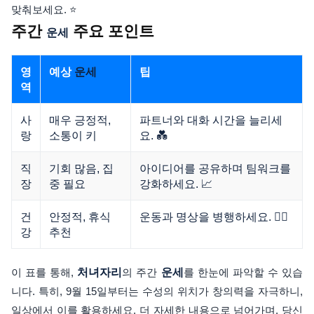
맞춰보세요. ⭐
주간
주요 포인트
운세
영
예상
팁
운세
역
사
매우 긍정적,
파트너와 대화 시간을 늘리세
랑
소통이 키
요. 💑
직
기회 많음, 집
아이디어를 공유하며 팀워크를
장
중 필요
강화하세요. 📈
건
안정적, 휴식
운동과 명상을 병행하세요. 🏋️‍♀️
강
추천
이 표를 통해,
처녀자리
의 주간
운세
를 한눈에 파악할 수 있습
니다. 특히, 9월 15일부터는 수성의 위치가 창의력을 자극하니,
일상에서 이를 활용하세요. 더 자세한 내용으로 넘어가며, 당신