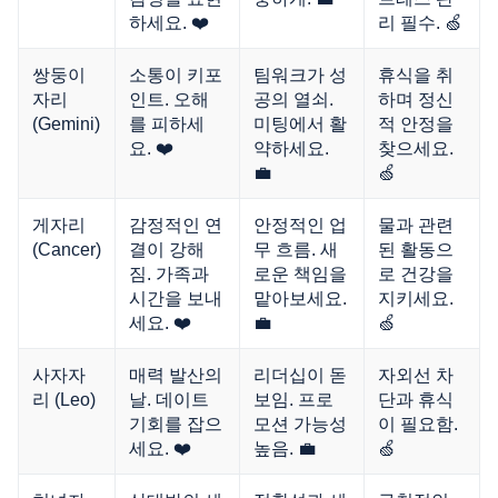
하세요. ❤️
리 필수. 🍏
쌍둥이
소통이 키포
팀워크가 성
휴식을 취
자리
인트. 오해
공의 열쇠.
하며 정신
(Gemini)
를 피하세
미팅에서 활
적 안정을
요. ❤️
약하세요.
찾으세요.
💼
🍏
게자리
감정적인 연
안정적인 업
물과 관련
(Cancer)
결이 강해
무 흐름. 새
된 활동으
짐. 가족과
로운 책임을
로 건강을
시간을 보내
맡아보세요.
지키세요.
세요. ❤️
💼
🍏
사자자
매력 발산의
리더십이 돋
자외선 차
리 (Leo)
날. 데이트
보임. 프로
단과 휴식
기회를 잡으
모션 가능성
이 필요함.
세요. ❤️
높음. 💼
🍏