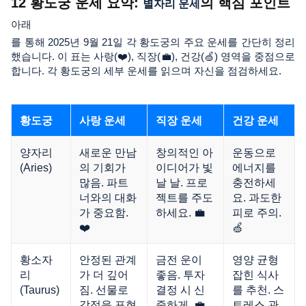
12 황도궁 운세 요약:
의 핵심 포인트
별자리 운세
아래
를 통해 2025년 9월 21일 각 황도궁의 주요 운세를 간단히 정리
했습니다. 이 표는 사랑(❤️), 직장(💼), 건강(🍏) 영역을 중점으로
합니다. 각 황도궁의 세부 운세를 읽으며 자신을 점검하세요.
황도궁
사랑 운세
직장 운세
건강 운세
양자리
새로운 만남
창의적인 아
운동으로
(Aries)
의 기회가
이디어가 빛
에너지를
많음. 파트
날 날. 프로
충전하세
너와의 대화
젝트를 주도
요. 과도한
가 중요함.
하세요. 💼
피로 주의.
❤️
🍏
황소자
안정된 관계
금전 운이
영양 균형
리
가 더 깊어
좋음. 투자
잡힌 식사
(Taurus)
짐. 선물로
결정 시 신
를 추천. 스
감정을 표현
중하게. 💼
트레스 관