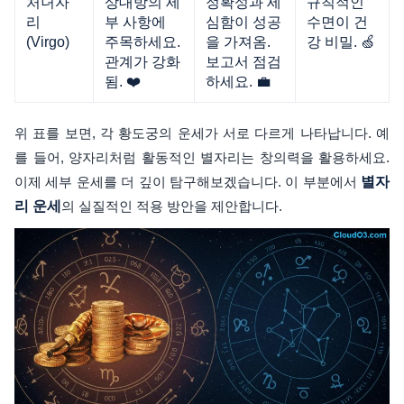
처녀자
상대방의 세
정확성과 세
규칙적인
리
부 사항에
심함이 성공
수면이 건
(Virgo)
주목하세요.
을 가져옴.
강 비밀. 🍏
관계가 강화
보고서 점검
됨. ❤️
하세요. 💼
위 표를 보면, 각 황도궁의 운세가 서로 다르게 나타납니다. 예
를 들어, 양자리처럼 활동적인 별자리는 창의력을 활용하세요.
이제 세부 운세를 더 깊이 탐구해보겠습니다. 이 부분에서
별자
리 운세
의 실질적인 적용 방안을 제안합니다.