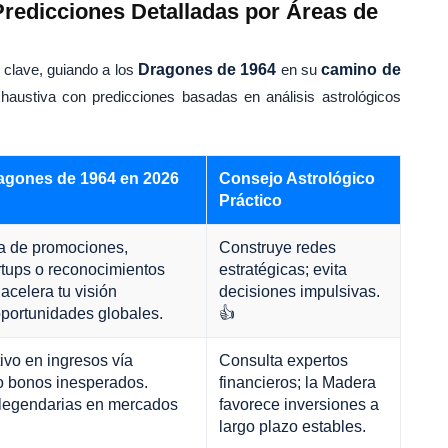
Predicciones Detalladas por Áreas de
 clave, guiando a los
Dragones de 1964
en su
camino de
xhaustiva con predicciones basadas en análisis astrológicos
agones de 1964 en 2026
Consejo Astrológico
Práctico
a de promociones,
Construye redes
rtups o reconocimientos
estratégicas; evita
acelera tu visión
decisiones impulsivas.
portunidades globales.
👍
ivo en ingresos vía
Consulta expertos
 o bonos inesperados.
financieros; la Madera
 legendarias en mercados
favorece inversiones a
largo plazo estables.