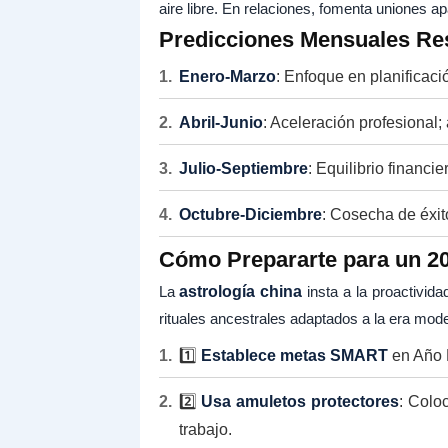
aire libre. En relaciones, fomenta uniones 
Predicciones Mensuales Re
Enero-Marzo
: Enfoque en planificaci
Abril-Junio
: Aceleración profesional;
Julio-Septiembre
: Equilibrio financi
Octubre-Diciembre
: Cosecha de éxit
Cómo Prepararte para un 20
La
astrología china
insta a la proactivid
rituales ancestrales adaptados a la era mod
1️⃣
Establece metas SMART
en Año 
2️⃣
Usa amuletos protectores
: Colo
trabajo.