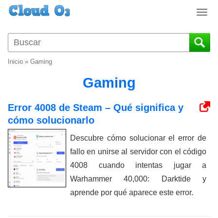
T
o
g
g
l
Inicio
»
Gaming
e
n
Gaming
a
v
Error 4008 de Steam – Qué significa y
i
cómo solucionarlo
g
a
Descubre cómo solucionar el error de
t
fallo en unirse al servidor con el código
i
o
4008 cuando intentas jugar a
n
Warhammer 40,000: Darktide y
aprende por qué aparece este error.