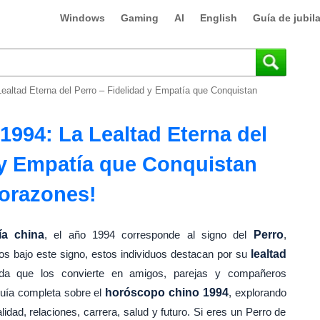
Windows
Gaming
AI
English
Guía de jubil
ealtad Eterna del Perro – Fidelidad y Empatía que Conquistan
994: La Lealtad Eterna del
 y Empatía que Conquistan
orazones!
ía china
, el año 1994 corresponde al signo del
Perro
,
s bajo este signo, estos individuos destacan por su
lealtad
da que los convierte en amigos, parejas y compañeros
guía completa sobre el
horóscopo chino 1994
, explorando
ad, relaciones, carrera, salud y futuro. Si eres un Perro de