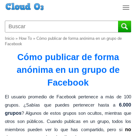
T
o
g
g
l
Inicio
»
How To
»
Cómo publicar de forma anónima en un grupo de
e
Facebook
n
Cómo publicar de forma
a
v
anónima en un grupo de
i
g
Facebook
a
t
i
El usuario promedio de Facebook pertenece a más de 100
o
grupos. ¿Sabías que puedes pertenecer hasta a
6.000
n
grupos
? Algunos de estos grupos son ocultos, mientras que
otros son públicos. Cuando publicas en un grupo, todos los
miembros pueden ver lo que has compartido, pero si
no