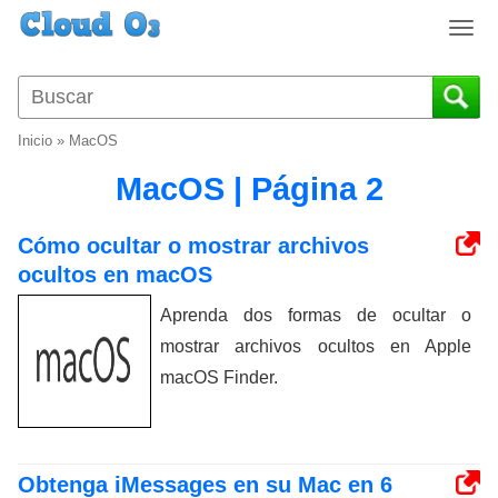
T
o
g
g
l
Inicio
»
MacOS
e
n
MacOS | Página 2
a
v
Cómo ocultar o mostrar archivos
i
ocultos en macOS
g
a
Aprenda dos formas de ocultar o
t
mostrar archivos ocultos en Apple
i
o
macOS Finder.
n
Obtenga iMessages en su Mac en 6