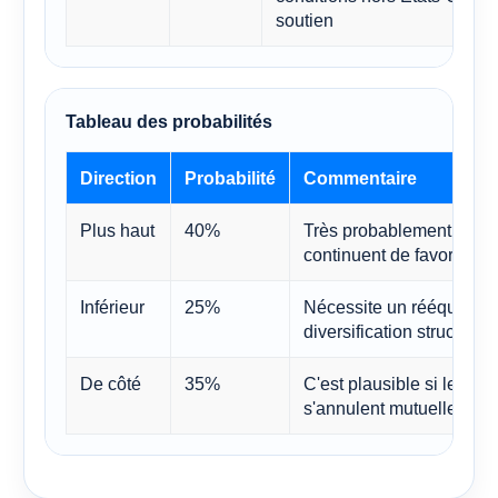
soutien
Tableau des probabilités
Direction
Probabilité
Commentaire
Plus haut
40%
Très probablement si l'E
continuent de favoriser le
Inférieur
25%
Nécessite un rééquilibr
diversification structurell
De côté
35%
C'est plausible si les for
s'annulent mutuellement