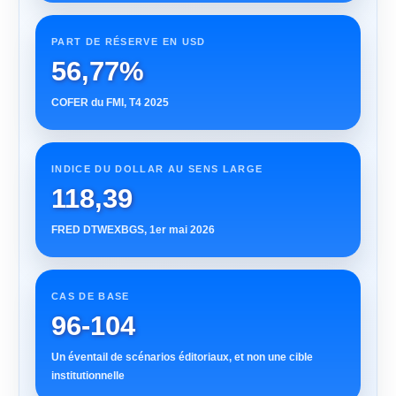
PART DE RÉSERVE EN USD
56,77%
COFER du FMI, T4 2025
INDICE DU DOLLAR AU SENS LARGE
118,39
FRED DTWEXBGS, 1er mai 2026
CAS DE BASE
96-104
Un éventail de scénarios éditoriaux, et non une cible
institutionnelle