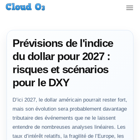
T
o
g
g
l
Prévisions de l'indice
e
n
du dollar pour 2027 :
a
v
risques et scénarios
i
g
pour le DXY
a
t
i
D’ici 2027, le dollar américain pourrait rester fort,
o
mais son évolution sera probablement davantage
n
tributaire des événements que ne le laissent
entendre de nombreuses analyses linéaires. Les
taux d’intérêt relatifs, la fragilité de l’Europe, les