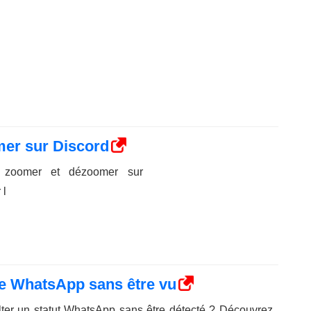
er sur Discord
 zoomer et dézoomer sur
 l
de WhatsApp sans être vu
ter un statut WhatsApp sans être détecté ? Découvrez