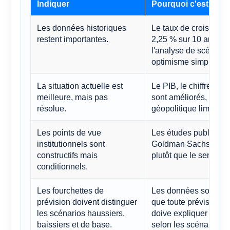
Indiquer
Pourquoi c'est impo
Les données historiques
Le taux de croissan
restent importantes.
2,25 % sur 10 ans de
l'analyse de scénario
optimisme simpliste.
La situation actuelle est
Le PIB, le chiffre d'af
meilleure, mais pas
sont améliorés, mais 
résolue.
géopolitique limitent t
Les points de vue
Les études publiques
institutionnels sont
Goldman Sachs et de 
constructifs mais
plutôt que le sensati
conditionnels.
Les fourchettes de
Les données sont suf
prévision doivent distinguer
que toute prévision s
les scénarios haussiers,
doive expliquer pourqu
baissiers et de base.
selon les scénarios.