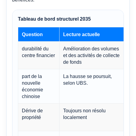
Tableau de bord structurel 2035
Question
Lecture actuelle
Imp
durabilité du
Amélioration des volumes
Sou
centre financier
et des activités de collecte
hau
de fonds
part de la
La hausse se poursuit,
Sou
nouvelle
selon UBS.
com
économie
axé
chinoise
Dérive de
Toujours non résolu
Pri
propriété
localement
bai
mar