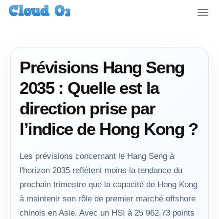
T
o
g
g
l
Prévisions Hang Seng
e
n
2035 : Quelle est la
a
v
direction prise par
i
g
l’indice de Hong Kong ?
a
t
i
Les prévisions concernant le Hang Seng à
o
l'horizon 2035 reflètent moins la tendance du
n
prochain trimestre que la capacité de Hong Kong
à maintenir son rôle de premier marché offshore
chinois en Asie. Avec un HSI à 25 962,73 points