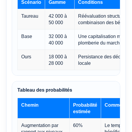
Scénario
Gamme
Conditions
Taureau
42 000 à
Réévaluation structurelle 
50 000
combinaison des bénéfic
Base
32 000 à
Une capitalisation modéré
40 000
plomberie du marché
Ours
18 000 à
Persistance des décotes e
28 000
locale
Tableau des probabilités
Chemin
Probabilité
Commentair
estimée
Augmentation par
60%
Le temps, les
rapport aux niveaux
bénéfices dev