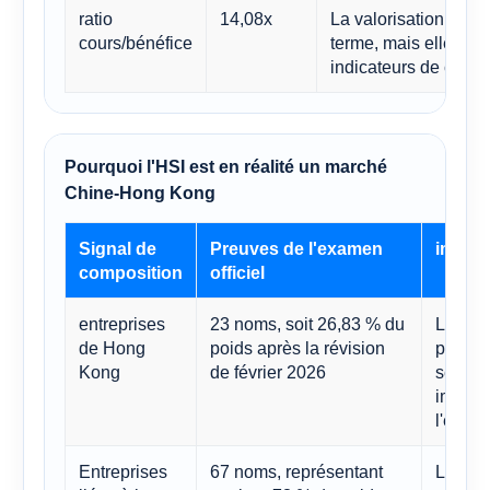
ratio
14,08x
La valorisation n'es
cours/bénéfice
terme, mais elle res
indicateurs de croi
Pourquoi l'HSI est en réalité un marché
Chine-Hong Kong
Signal de
Preuves de l'examen
implic
composition
officiel
entreprises
23 noms, soit 26,83 % du
Les ba
de Hong
poids après la révision
promote
Kong
de février 2026
service
import
l'ense
Entreprises
67 noms, représentant
La croi