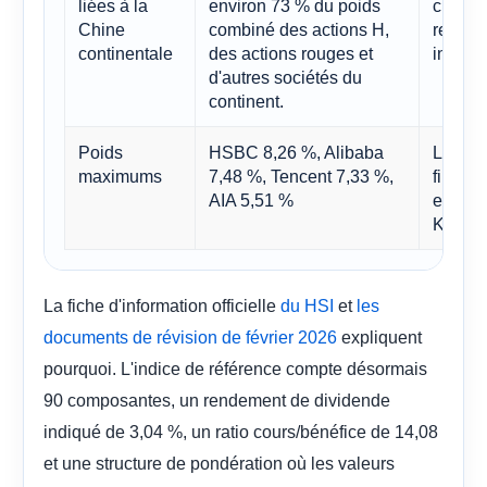
liées à la
environ 73 % du poids
climat
Chine
combiné des actions H,
restent
continentale
des actions rouges et
influen
d'autres sociétés du
continent.
Poids
HSBC 8,26 %, Alibaba
L'indic
maximums
7,48 %, Tencent 7,33 %,
financi
AIA 5,51 %
et un 
Kong.
La fiche d'information officielle
et
du HSI
les
expliquent
documents de révision de février 2026
pourquoi. L'indice de référence compte désormais
90 composantes, un rendement de dividende
indiqué de 3,04 %, un ratio cours/bénéfice de 14,08
et une structure de pondération où les valeurs