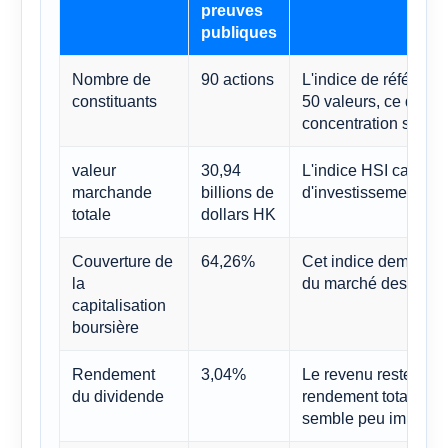
preuves
publiques
Nombre de
90 actions
L'indice de référence
constituants
50 valeurs, ce qui mod
concentration spécif
valeur
30,94
L'indice HSI capture
marchande
billions de
d'investissement de
totale
dollars HK
Couverture de
64,26%
Cet indice demeure l
la
du marché des grand
capitalisation
boursière
Rendement
3,04%
Le revenu reste un f
du dividende
rendement total, mêm
semble peu impress