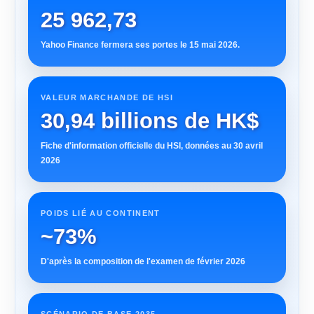
25 962,73
Yahoo Finance fermera ses portes le 15 mai 2026.
VALEUR MARCHANDE DE HSI
30,94 billions de HK$
Fiche d'information officielle du HSI, données au 30 avril
2026
POIDS LIÉ AU CONTINENT
~73%
D'après la composition de l'examen de février 2026