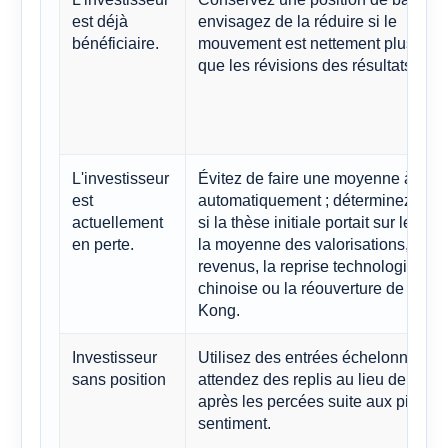
est déjà
envisagez de la réduire si le
bénéficiaire.
mouvement est nettement plus rapi
que les révisions des résultats.
L'investisseur
Évitez de faire une moyenne à la b
est
automatiquement ; déterminez d’ab
actuellement
si la thèse initiale portait sur le reto
en perte.
la moyenne des valorisations, les
revenus, la reprise technologique
chinoise ou la réouverture de Hong
Kong.
Investisseur
Utilisez des entrées échelonnées 
sans position
attendez des replis au lieu de couri
après les percées suite aux pics de
sentiment.