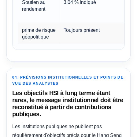
Soutien au
3,04 % indiqué
Con
rendement
lon
sta
prime de risque
Toujours présent
Con
géopolitique
peu
04. PRÉVISIONS INSTITUTIONNELLES ET POINTS DE
VUE DES ANALYSTES
Les objectifs HSI à long terme étant
rares, le message institutionnel doit être
reconstitué à partir de contributions
publiques.
Les institutions publiques ne publient pas
régulièrement d'objectifs précis pour le Hang Seng