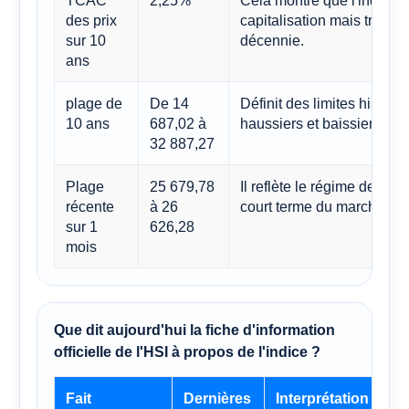
TCAC
2,25%
Cela montre que l'indice H
des prix
capitalisation mais très c
sur 10
décennie.
ans
plage de
De 14
Définit des limites histori
10 ans
687,02 à
haussiers et baissiers.
32 887,27
Plage
25 679,78
Il reflète le régime de négo
récente
à 26
court terme du marché.
sur 1
626,28
mois
Que dit aujourd'hui la fiche d'information
officielle de l'HSI à propos de l'indice ?
Fait
Dernières
Interprétation