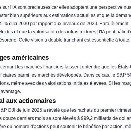
ur l'IA sont précieuses car elles adoptent une perspective nua
ester bien supérieurs aux estimations actuelles et que la dema
 % d'ici 2030 par rapport aux niveaux de 2023. Parallèlement,
ectifs et que la valorisation des infrastructures d'IA peut pâti
ésorerie. Cette vision à double tranchant est essentielle à tout
rges américaines
rnant les marchés financiers laissent entendre que les États-U
ficiaires parmi les marchés développés. Dans ce cas, le S&P 500
ions, même avec des valorisations initiales élevées. Si les mar
davantage.
l aux actionnaires
&P DJI de juin 2025 a révélé que les rachats du premier trimestr
es douze derniers mois se sont élevés à 999,2 milliards de dollars
ère du nombre d'actions peut soutenir le bénéfice par action, 