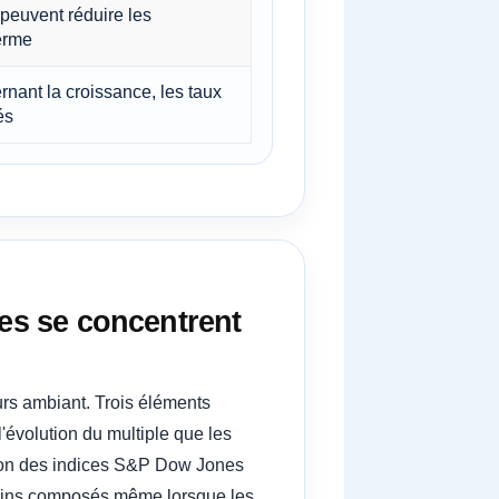
 peuvent réduire les
erme
rnant la croissance, les taux
és
les se concentrent
rs ambiant. Trois éléments
'évolution du multiple que les
tion des indices S&P Dow Jones
 gains composés même lorsque les