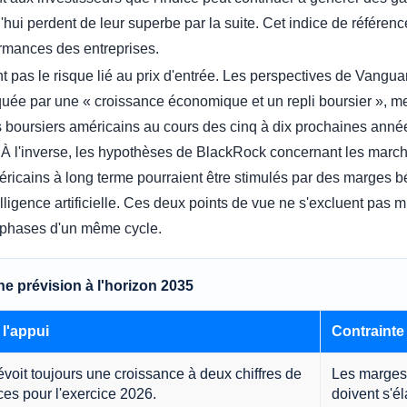
ui perdent de leur superbe par la suite. Cet indice de référence n
rmances des entreprises.
nt pas le risque lié au prix d'entrée. Les perspectives de Vangua
ée par une « croissance économique et un repli boursier », me
 boursiers américains au cours des cinq à dix prochaines anné
 À l'inverse, les hypothèses de BlackRock concernant les march
icains à long terme pourraient être stimulés par des marges bén
elligence artificielle. Ces deux points de vue ne s'excluent pas m
 phases d'un même cycle.
e prévision à l'horizon 2035
l'appui
Contrainte
évoit toujours une croissance à deux chiffres de
Les marges 
ces pour l'exercice 2026.
doivent s'él