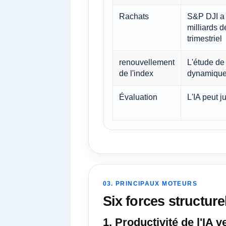
Rachats
S&P DJI a 
milliards d
trimestriel
renouvellement
L'étude de
de l'index
dynamique 
Évaluation
L'IA peut j
03. PRINCIPAUX MOTEURS
Six forces structur
1. Productivité de l'IA 