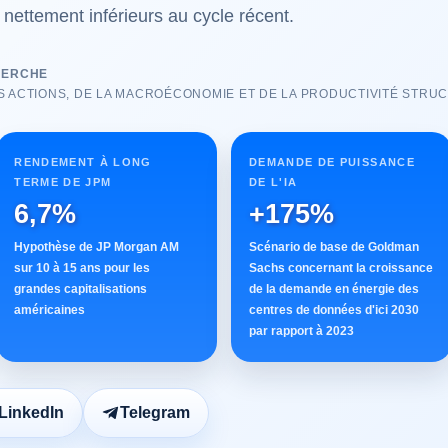
ettement inférieurs au cycle récent.
HERCHE
S ACTIONS, DE LA MACROÉCONOMIE ET DE LA PRODUCTIVITÉ STRU
RENDEMENT À LONG
DEMANDE DE PUISSANCE
TERME DE JPM
DE L'IA
6,7%
+175%
Hypothèse de JP Morgan AM
Scénario de base de Goldman
sur 10 à 15 ans pour les
Sachs concernant la croissance
grandes capitalisations
de la demande en énergie des
américaines
centres de données d'ici 2030
par rapport à 2023
LinkedIn
Telegram