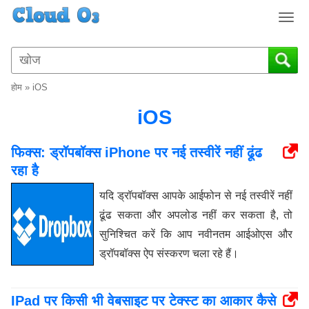
T
o
g
g
l
होम
»
iOS
e
n
iOS
a
v
फिक्स: ड्रॉपबॉक्स iPhone पर नई तस्वीरें नहीं ढूंढ
i
रहा है
g
a
यदि ड्रॉपबॉक्स आपके आईफोन से नई तस्वीरें नहीं
t
ढूंढ सकता और अपलोड नहीं कर सकता है, तो
i
o
सुनिश्चित करें कि आप नवीनतम आईओएस और
n
ड्रॉपबॉक्स ऐप संस्करण चला रहे हैं।
IPad पर किसी भी वेबसाइट पर टेक्स्ट का आकार कैसे