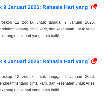
 9 Januari 2026: Rahasia Hari yang
oroskop 12 zodiak untuk tanggal 9 Januari 2026.
alam tentang cinta, karir, dan kesehatan untuk Aries
karang untuk hari yang lebih baik!
 9 Januari 2026: Rahasia Hari yang
oroskop 12 zodiak untuk tanggal 9 Januari 2026.
alam tentang cinta, karir, dan kesehatan untuk Aries
karang untuk hari yang lebih baik!