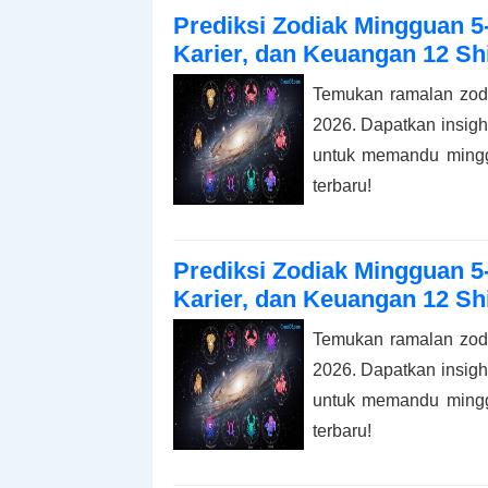
Prediksi Zodiak Mingguan 5-
Karier, dan Keuangan 12 Sh
Temukan ramalan zodi
2026. Dapatkan insight
untuk memandu minggu
terbaru!
Prediksi Zodiak Mingguan 5-
Karier, dan Keuangan 12 Sh
Temukan ramalan zodi
2026. Dapatkan insight
untuk memandu minggu
terbaru!