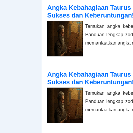
Angka Kebahagiaan Taurus M
Sukses dan Keberuntungan
Temukan angka keber
Panduan lengkap zodia
memanfaatkan angka m
Angka Kebahagiaan Taurus M
Sukses dan Keberuntungan
Temukan angka keber
Panduan lengkap zodia
memanfaatkan angka m