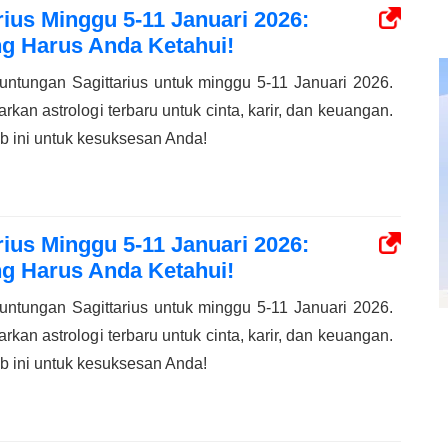
ius Minggu 5-11 Januari 2026:
g Harus Anda Ketahui!
ntungan Sagittarius untuk minggu 5-11 Januari 2026.
rkan astrologi terbaru untuk cinta, karir, dan keuangan.
b ini untuk kesuksesan Anda!
ius Minggu 5-11 Januari 2026:
g Harus Anda Ketahui!
ntungan Sagittarius untuk minggu 5-11 Januari 2026.
rkan astrologi terbaru untuk cinta, karir, dan keuangan.
b ini untuk kesuksesan Anda!