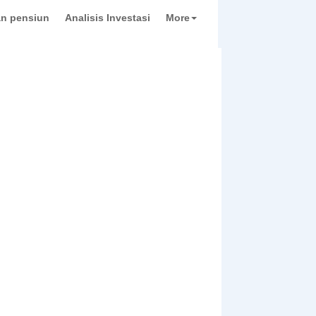
n pensiun
Analisis Investasi
More