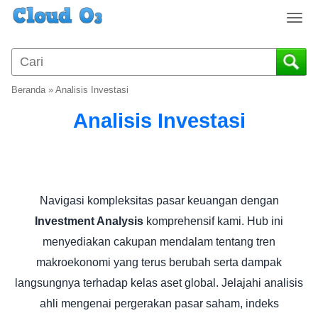
T
o
g
g
l
Beranda
»
Analisis Investasi
e
n
Analisis Investasi
a
v
i
g
a
Navigasi kompleksitas pasar keuangan dengan
t
komprehensif kami. Hub ini
Investment Analysis
i
o
menyediakan cakupan mendalam tentang tren
n
makroekonomi yang terus berubah serta dampak
langsungnya terhadap kelas aset global. Jelajahi analisis
ahli mengenai pergerakan pasar saham, indeks