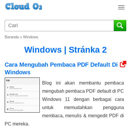
T
o
g
g
l
Beranda
»
Windows
e
n
Windows | Stránka 2
a
v
Cara Mengubah Pembaca PDF Default Di
i
Windows
g
a
Blog ini akan membantu pembaca
t
mengubah pembaca PDF default di PC
i
o
Windows 11 dengan berbagai cara
n
untuk memudahkan pengguna
membaca, menulis & mengedit PDF di
PC mereka.