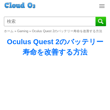
T
o
g
g
l
ホーム
»
Gaming
»
Oculus Quest 2のバッテリー寿命を改善する方法
e
n
Oculus Quest 2のバッテリー
a
v
寿命を改善する方法
i
g
a
t
i
o
n