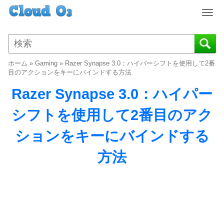
T
o
g
g
l
ホーム
»
Gaming
»
Razer Synapse 3.0：ハイパーシフトを使用して2番
e
目のアクションをキーにバインドする方法
n
Razer Synapse 3.0：ハイパー
a
v
シフトを使用して2番目のアク
i
g
ションをキーにバインドする
a
t
方法
i
o
n