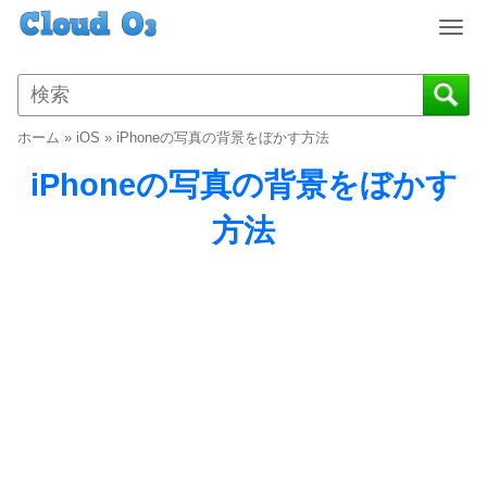
T
o
g
g
l
ホーム
»
iOS
»
iPhoneの写真の背景をぼかす方法
e
n
iPhoneの写真の背景をぼかす
a
v
方法
i
g
a
t
i
o
n