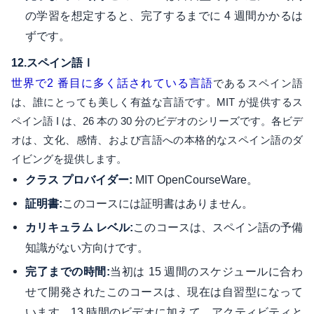
の学習を想定すると、完了するまでに 4 週間かかるは
ずです。
12.
スペイン語Ⅰ
世界で2 番目に多く話されている言語
であるスペイン語
は、誰にとっても美しく有益な言語です。MIT が提供するス
ペイン語 I は、26 本の 30 分のビデオのシリーズです。各ビデ
オは、文化、感情、および言語への本格的なスペイン語のダ
イビングを提供します。
MIT OpenCourseWare。
クラス プロバイダー:
このコースには証明書はありません。
証明書:
このコースは、スペイン語の予備
カリキュラム レベル:
知識がない方向けです。
当初は 15 週間のスケジュールに合わ
完了までの時間:
せて開発されたこのコースは、現在は自習型になって
います。13 時間のビデオに加えて、アクティビティと