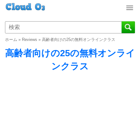
T
o
g
g
l
ホーム
»
Reviews
»
高齢者向けの25の無料オンラインクラス
e
n
高齢者向けの25の無料オンライ
a
v
ンクラス
i
g
a
t
i
o
n