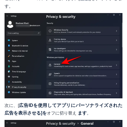
す。
次に、[
広告IDを使用してアプリにパーソナライズされた
広告を表示させる]を
オフに切り替え
ます
。