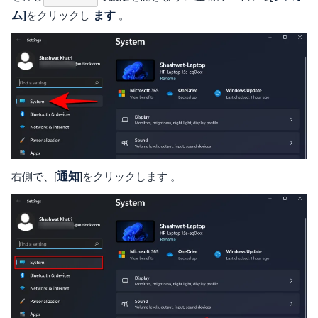
ム]
をクリックし
ます
。
右側で、[
通知
]をクリックします 。