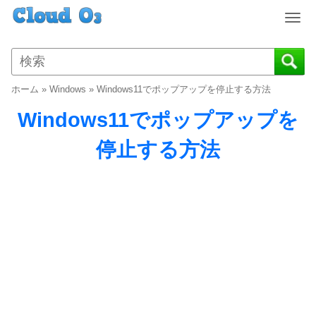
T
o
g
g
l
ホーム
»
Windows
»
Windows11でポップアップを停止する方法
e
n
Windows11でポップアップを
a
v
停止する方法
i
g
a
t
i
o
n