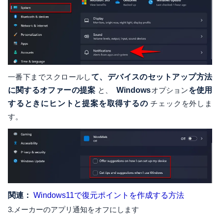
一番下までスクロールし
て、デバイスのセットアップ方法
に関するオファーの提案
と、
Windows
オプション
を使用
するときにヒントと提案を取得するの
チェックを外しま
す。
関連：
Windows11で復元ポイントを作成する方法
3.メーカーのアプリ通知をオフにします