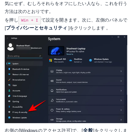
気にせず、むしろそれらをオフにしたい人なら、これを行う
方法は次のとおりです。
を押し
て設定を開きます。次に、左側のパネルで
Win + I
[
プライバシーとセキュリティ
]をクリックします 。
右側の[Windowsのアクセス許可]で、[
全般
]をクリックしま