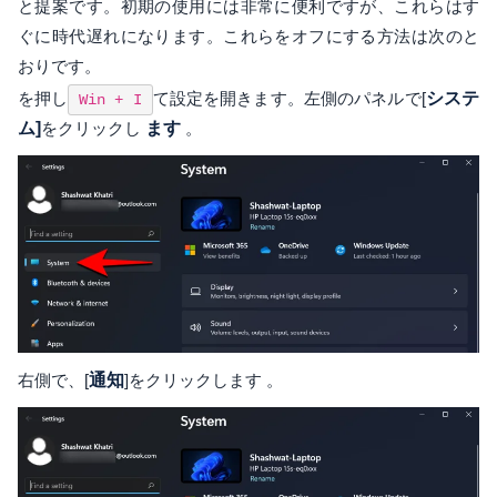
と提案です。初期の使用には非常に便利ですが、これらはす
ぐに時代遅れになります。これらをオフにする方法は次のと
おりです。
を押し
て設定を開きます。左側のパネルで[
システ
Win + I
ム]
をクリックし
ます
。
右側で、[
通知
]をクリックします 。