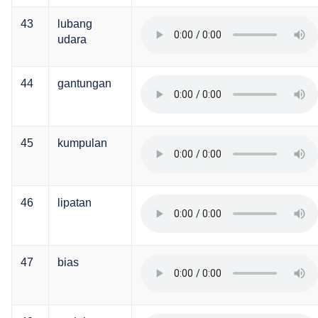
43
lubang
udara
44
gantungan
45
kumpulan
46
lipatan
47
bias