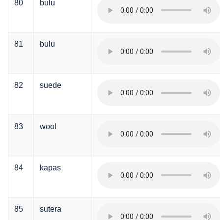
80
bulu
81
bulu
82
suede
83
wool
84
kapas
85
sutera