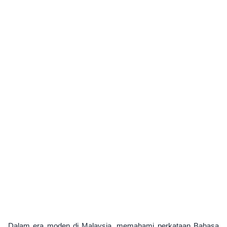
Dalam era moden di Malaysia, memahami perkataan Bahasa