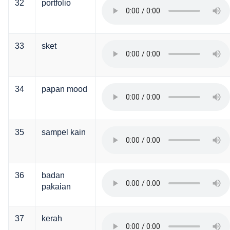
32
portfolio
33
sket
34
papan mood
35
sampel kain
36
badan
pakaian
37
kerah