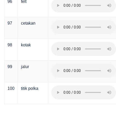
96
felt
97
cetakan
98
kotak
99
jalur
100
titik polka