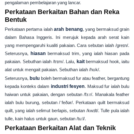
pengalaman pembelajaran yang lancar.
Perkataan Berkaitan Bahan dan Reka
Bentuk
Perkataan pertama ialah
arah benang
, yang bermaksud grain
dalam Bahasa Inggeris. Ini merujuk kepada arah serat kain
yang mempengaruhi kualiti pakaian. Cara sebutan ialah /ɡreɪn/.
Seterusnya,
hiasan
bermaksud trim, yang ialah hiasan pada
pakaian. Sebuthan ialah /trɪm/. Lalu,
kait
bermaksud hook, iaitu
alat untuk mengait pakaian. Sebuthan ialah /hʊk/.
Seterusnya,
bulu
boleh bermaksud fur atau feather, bergantung
kepada konteks dalam
industri fesyen
. Maksud fur ialah bulu
haiwan untuk pakaian, dengan sebutan /fɜːr/. Manakala feather
ialah bulu burung, sebutan /ˈfeðər/. Perkataan quilt bermaksud
quilt, yang ialah selimut berlapis, sebutan /kwɪlt/. Tulle pula ialah
tulle, kain halus untuk gaun, sebutan /tuːl/.
Perkataan Berkaitan Alat dan Teknik