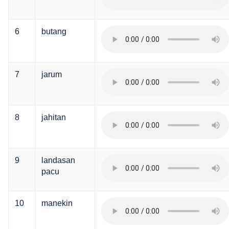
6
butang
7
jarum
8
jahitan
9
landasan
pacu
10
manekin