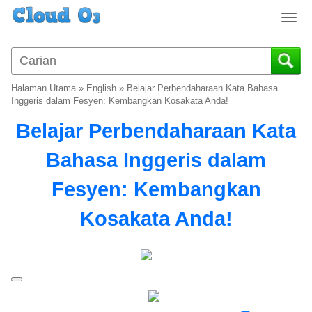
T
o
g
g
l
Halaman Utama
»
English
»
Belajar Perbendaharaan Kata Bahasa
e
Inggeris dalam Fesyen: Kembangkan Kosakata Anda!
n
Belajar Perbendaharaan Kata
a
v
Bahasa Inggeris dalam
i
g
Fesyen: Kembangkan
a
t
Kosakata Anda!
i
o
n