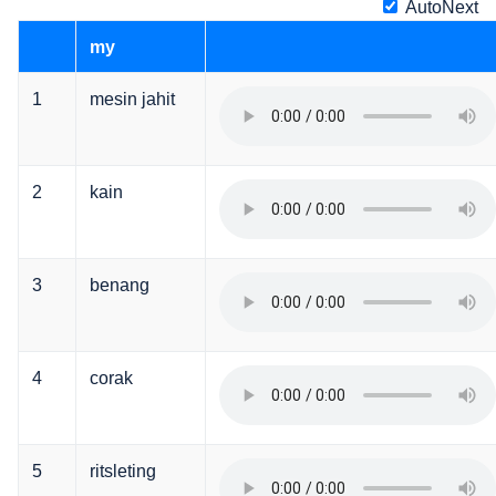
AutoNext
my
1
mesin jahit
2
kain
3
benang
4
corak
5
ritsleting