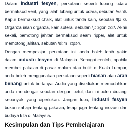
Dalam
industri fesyen
, perkataan seperti lubang udara
bermaksud vent, yang ialah lubang untuk udara, sebutan /vɛnt/.
Kapur bermaksud chalk, alat untuk tanda kain, sebutan /tʃɔːk/.
Organza ialah organza, kain sutera, sebutan /ˌɔːrɡənˈzɑː/. Akhir
sekali, pemotong jahitan bermaksud seam ripper, alat untuk
memotong jahitan, sebutan /siːm ˈrɪpər/.
Dengan mempelajari perkataan ini, anda boleh lebih yakin
dalam
industri fesyen
di Malaysia. Sebagai contoh, apabila
membeli pakaian di pasar malam atau butik di Kuala Lumpur,
anda boleh menggunakan perkataan seperti
hiasan
atau
arah
benang
untuk bertanya. Audio yang disediakan memudahkan
anda mendengar sebutan dengan betul, dan ini boleh diulangi
sebanyak yang diperlukan. Jangan lupa,
industri fesyen
bukan sahaja tentang pakaian, tetapi juga tentang inovasi dan
budaya kita di Malaysia.
Kesimpulan dan Tips Pembelajaran