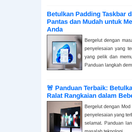
Betulkan Padding Taskbar d
Pantas dan Mudah untuk M
Anda
Bergelut dengan mas
penyelesaian yang te
yang pelik dan memu
Panduan langkah demi
🚨 Panduan Terbaik: Betul
Ralat Rangkaian dalam Bebe
Bergelut dengan Mod
penyelesaian yang ter
selamat. Panduan lan
masalah teknologi.