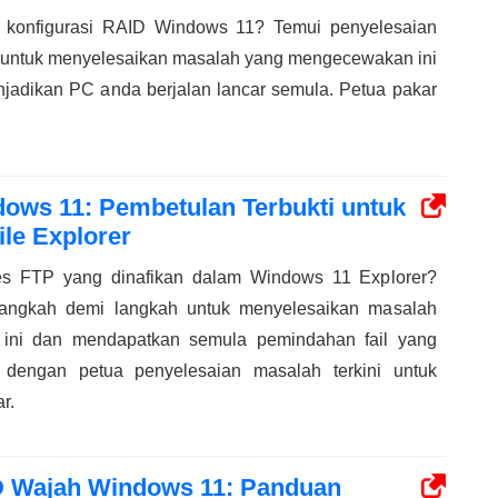
t konfigurasi RAID Windows 11? Temui penyelesaian
 untuk menyelesaikan masalah yang mengecewakan ini
jadikan PC anda berjalan lancar semula. Petua pakar
ows 11: Pembetulan Terbukti untuk
ile Explorer
es FTP yang dinafikan dalam Windows 11 Explorer?
langkah demi langkah untuk menyelesaikan masalah
ini dan mendapatkan semula pemindahan fail yang
i dengan petua penyelesaian masalah terkini untuk
r.
ID Wajah Windows 11: Panduan