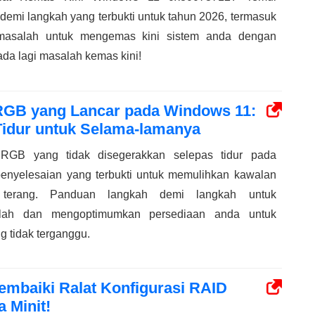
demi langkah yang terbukti untuk tahun 2026, termasuk
 masalah untuk mengemas kini sistem anda dengan
ada lagi masalah kemas kini!
RGB yang Lancar pada Windows 11:
idur untuk Selama-lamanya
RGB yang tidak disegerakkan selepas tidur pada
nyelesaian yang terbukti untuk memulihkan kawalan
terang. Panduan langkah demi langkah untuk
lah dan mengoptimumkan persediaan anda untuk
 tidak terganggu.
embaiki Ralat Konfigurasi RAID
 Minit!