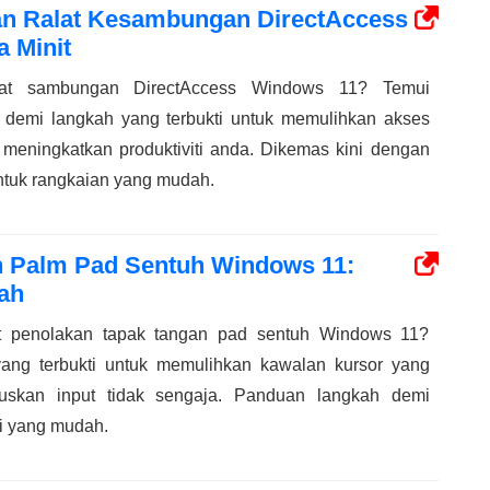
kan Ralat Kesambungan DirectAccess
 Minit
lat sambungan DirectAccess Windows 11? Temui
 demi langkah yang terbukti untuk memulihkan akses
meningkatkan produktiviti anda. Dikemas kini dengan
untuk rangkaian yang mudah.
an Palm Pad Sentuh Windows 11:
ah
at penolakan tapak tangan pad sentuh Windows 11?
ang terbukti untuk memulihkan kawalan kursor yang
uskan input tidak sengaja. Panduan langkah demi
i yang mudah.