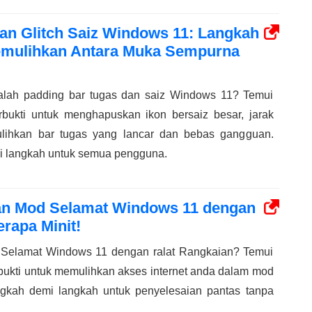
an Glitch Saiz Windows 11: Langkah
emulihkan Antara Muka Sempurna
alah padding bar tugas dan saiz Windows 11? Temui
rbukti untuk menghapuskan ikon bersaiz besar, jarak
lihkan bar tugas yang lancar dan bebas gangguan.
 langkah untuk semua pengguna.
kan Mod Selamat Windows 11 dengan
rapa Minit!
 Selamat Windows 11 dengan ralat Rangkaian? Temui
bukti untuk memulihkan akses internet anda dalam mod
gkah demi langkah untuk penyelesaian pantas tanpa