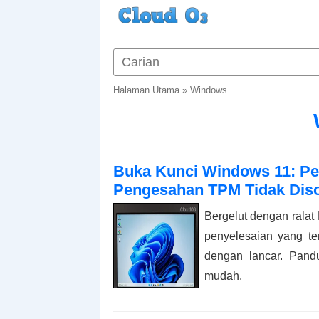
Halaman Utama
»
Windows
Buka Kunci Windows 11: Pe
Pengesahan TPM Tidak Dis
Bergelut dengan rala
penyelesaian yang te
dengan lancar. Pan
mudah.