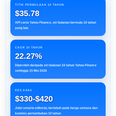
TITIK PERMULAAN 10 TAHUN
$35.78
API carta Yahoo Finance, siri bulanan bermula 10 tahun
yang lalu
CAGR 10 TAHUN
22.27%
Diperoleh daripada siri bulanan 10 tahun Yahoo Finance
sehingga 15 Mei 2026
KES ASAS
$330-$420
Julat senario editorial, berlabuh pada harga semasa dan
konteks pertumbuhan 10 tahun