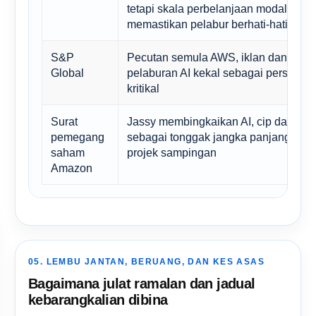
tetapi skala perbelanjaan modal
memastikan pelabur berhati-hati
S&P
Pecutan semula AWS, iklan dan
Global
pelaburan AI kekal sebagai persoalan
kritikal
Surat
Jassy membingkaikan AI, cip dan AW
pemegang
sebagai tonggak jangka panjang, bu
saham
projek sampingan
Amazon
05. LEMBU JANTAN, BERUANG, DAN KES ASAS
Bagaimana julat ramalan dan jadual
kebarangkalian dibina