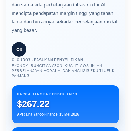
dan sama ada perbelanjaan infrastruktur AI
mencipta pendapatan margin tinggi yang tahan
lama dan bukannya sekadar perbelanjaan modal
yang besar.
O3
CLOUDO3 - PASUKAN PENYELIDIKAN
EKONOMI RUNCIT AMAZON, KUALITI AWS, IKLAN,
PERBELANJAAN MODAL AI DAN ANALISIS EKUITI UFUK
PANJANG
HARGA JANGKA PENDEK AMZN
$267.22
API carta Yahoo Finance, 15 Mei 2026