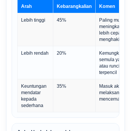
Arah
Kebarangkalian
Komen
Lebih tinggi
45%
Paling munasab
meningkatkan 
lebih cepat da
menghakis key
Lebih rendah
20%
Kemungkinan b
semula yang le
atau runcit da
terpencil
Keuntungan
35%
Masuk akal ke
mendatar
melaksanakan 
kepada
mencerna komi
sederhana