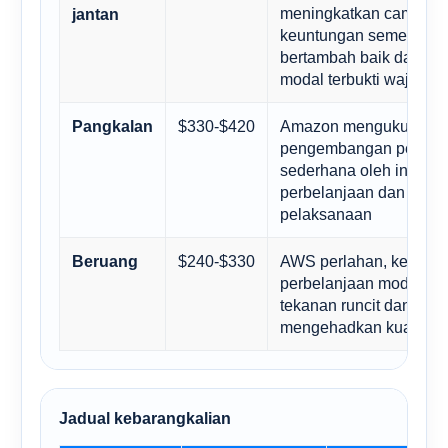
meningkatkan campura
jantan
keuntungan sementara m
bertambah baik dan pe
modal terbukti wajar
$330-$420
Amazon mengukuh, tet
Pangkalan
pengembangan penilaia
sederhana oleh intensit
perbelanjaan dan perm
pelaksanaan
$240-$330
AWS perlahan, kebimb
Beruang
perbelanjaan modal ber
tekanan runcit dan tarif
mengehadkan kualiti p
Jadual kebarangkalian