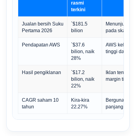
rasmi
terkini
Jualan bersih Suku
`$181.5
Menunjukkan j
Pertama 2026
bilion
pada skala ya
Pendapatan AWS
`$37.6
AWS kekal seb
bilion, naik
tinggi dalam 
28%
Hasil pengiklanan
`$17.2
Iklan terus b
bilion, naik
margin tinggi
22%
CAGR saham 10
Kira-kira
Berguna seba
tahun
22.27%
panjang untuk