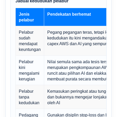
Jadual kedudukan pelabur
Jenis
Pendekatan berhemat
pelabur
Pelabur
Pegang pegangan teras, tetapi kurang
sudah
kedudukan itu kini mengandaikan pe
mendapat
capex AWS dan AI yang sempurna
keuntungan
Pelabur
Nilai semula sama ada tesis tersebut
kini
merupakan pengkompaunan AWS, k
mengalami
runcit atau pilihan AI dan elakkan dar
kerugian
membuat purata secara membuta tuli
Pelabur
Kemasukan peringkat atau tunggu p
tanpa
dan bukannya mengejar lonjakan yan
kedudukan
oleh AI
Pedagang
Gunakan disiplin stop-loss dan berd