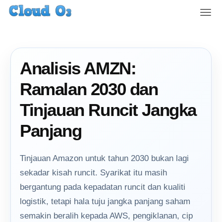
T
o
g
g
l
Analisis AMZN:
e
n
Ramalan 2030 dan
a
v
Tinjauan Runcit Jangka
i
g
Panjang
a
t
i
Tinjauan Amazon untuk tahun 2030 bukan lagi
o
sekadar kisah runcit. Syarikat itu masih
n
bergantung pada kepadatan runcit dan kualiti
logistik, tetapi hala tuju jangka panjang saham
semakin beralih kepada AWS, pengiklanan, cip