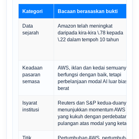
Kategori
Bacaan berasaskan bukti
Data
Amazon telah meningkat
sejarah
daripada kira-kira \.78 kepada
\.22 dalam tempoh 10 tahun
Keadaan
AWS, iklan dan kedai semuanya
pasaran
berfungsi dengan baik, tetapi
semasa
perbelanjaan modal AI luar biasa
berat
Isyarat
Reuters dan S&P kedua-duanya
institusi
menunjukkan momentum AWS
yang kukuh dengan perdebatan
pulangan atas modal yang ketara
Titik
Pertumbuhan AWS, pertumbuhan