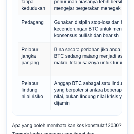
tanpa
penurunan biasanya lebih bersih dar
kedudukan
mengejar pergerakan menegak
Pedagang
Gunakan disiplin stop-loss dan horma
kecenderungan BTC untuk mengatas
konsensus bullish dan bearish
Pelabur
Bina secara perlahan jika anda perc
jangka
BTC sedang matang menjadi aset riz
panjang
makro, tetapi saiznya untuk turun naik
Pelabur
Anggap BTC sebagai satu lindung nil
lindung
yang berpotensi antara beberapa lin
nilai risiko
nilai, bukan lindung nilai krisis yang
dijamin
Apa yang boleh membatalkan kes konstruktif 2030?
Tempoh kadar sebenar yang tinggi dan