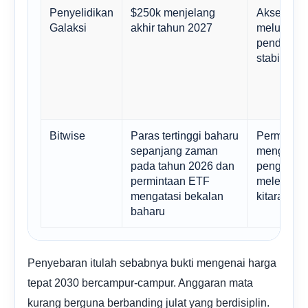
Penyelidikan
$250k menjelang
Akses insti
Galaksi
akhir tahun 2027
meluas, te
pendek kek
stabil
Bitwise
Paras tertinggi baharu
Permintaan
sepanjang zaman
mengatasi
pada tahun 2026 dan
pengeluar
permintaan ETF
melemahka
mengatasi bekalan
kitaran la
baharu
Penyebaran itulah sebabnya bukti mengenai harga
tepat 2030 bercampur-campur. Anggaran mata
kurang berguna berbanding julat yang berdisiplin.