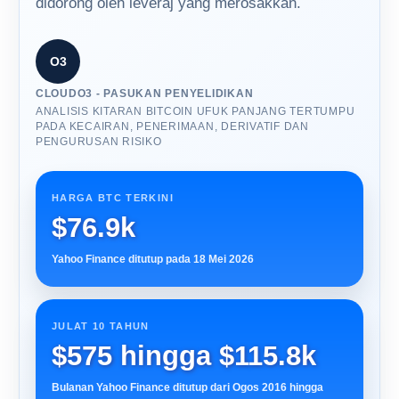
didorong oleh leveraj yang merosakkan.
O3
CLOUDO3 - PASUKAN PENYELIDIKAN
ANALISIS KITARAN BITCOIN UFUK PANJANG TERTUMPU
PADA KECAIRAN, PENERIMAAN, DERIVATIF DAN
PENGURUSAN RISIKO
HARGA BTC TERKINI
$76.9k
Yahoo Finance ditutup pada 18 Mei 2026
JULAT 10 TAHUN
$575 hingga $115.8k
Bulanan Yahoo Finance ditutup dari Ogos 2016 hingga