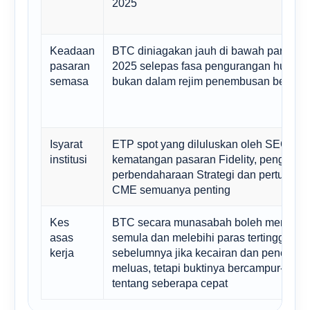
2025
Keadaan
BTC diniagakan jauh di bawah paras ter
pasaran
2025 selepas fasa pengurangan hutang,
semasa
bukan dalam rejim penembusan bersih
Isyarat
ETP spot yang diluluskan oleh SEC, ker
institusi
kematangan pasaran Fidelity, pengump
perbendaharaan Strategi dan pertumbu
CME semuanya penting
Kes
BTC secara munasabah boleh meninja
asas
semula dan melebihi paras tertinggi
kerja
sebelumnya jika kecairan dan penerima
meluas, tetapi buktinya bercampur-camp
tentang seberapa cepat