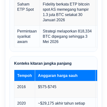
Saham
Fidelity berkata ETP bitcoin
Meng
ETP Spot
spot AS memegang hampir
berm
1.3 juta BTC setakat 30
dika
Januari 2026
Permintaan
Strategi melaporkan 818,334
Perm
syarikat
BTC dipegang sehingga 3
keka
awam
Mei 2026
Konteks kitaran jangka panjang
Tempoh
Anggaran harga sauh
Baca
2016
$575-$745
BTC 
deng
2020
~$29,175 akhir tahun setiap
Kesa