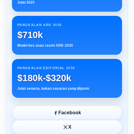
Julai 2025
PANGKALAN ARK 2030
$710k
Model kes asas rasmi ARK 2030
PANGKALAN EDITORIAL 2030
$180k-$320k
Julat senario, bukan sasaran yang dijamin
Facebook
X