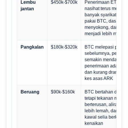
$450k-$700k
Penerimaan ETF dan 
Lembu
nasihat terus meningk
jantan
banyak syarikat aw
pakai BTC, dasar riz
menyokong, dan keca
menjadi lebih mudah
$180k-$320k
BTC melepasi paras t
Pangkalan
sebelumnya, penginst
semakin mendalam, t
penerimaan adalah l
dan kurang dramatik
kes asas ARK
$90k-$160k
BTC bertahan dan kek
Beruang
tetapi tekanan makro
berterusan, aliran m
lebih lemah, dan ke
kawal selia berkala 
kenaikan