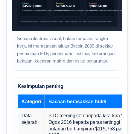
Senario ilustrasi visual, bukan ramalan: rangka
kerja ini memetakan laluan Bitcoin 2030 di sekitar
permintaan ETF, penerimaan institusi, kekurangan
bekalan, kecairan makro dan risiko penurunan.
Kesimpulan penting
Kategori
Bacaan berasaskan bukti
Data
BTC meningkat daripada kira-kira $575
sejarah
Ogos 2016 kepada paras tertinggi penu
bulanan berhampiran $115,758 pada Jul