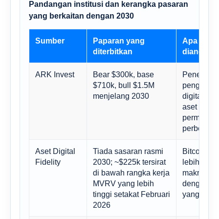
Pandangan institusi dan kerangka pasaran
yang berkaitan dengan 2030
Sumber
Paparan yang
Apa yang
diterbitkan
diandaik
ARK Invest
Bear $300k, base
Penerimaan
$710k, bull $1.5M
pengganti
menjelang 2030
digital, p
aset sela
permintaa
perbenda
Aset Digital
Tiada sasaran rasmi
Bitcoin be
Fidelity
2030; ~$225k tersirat
lebih seper
di bawah rangka kerja
makro yan
MVRV yang lebih
dengan tu
tinggi setakat Februari
yang lebi
2026