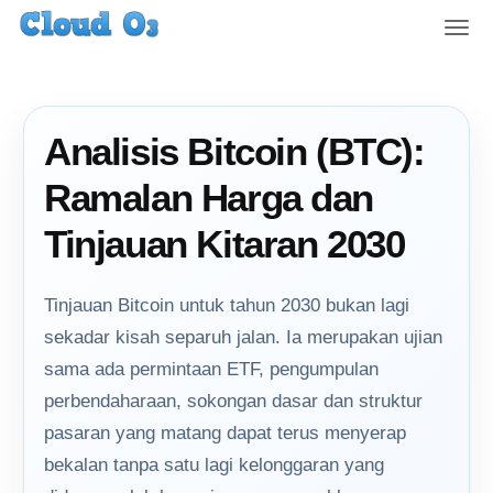
T
o
g
g
l
Analisis Bitcoin (BTC):
e
n
Ramalan Harga dan
a
v
Tinjauan Kitaran 2030
i
g
a
Tinjauan Bitcoin untuk tahun 2030 bukan lagi
t
sekadar kisah separuh jalan. Ia merupakan ujian
i
sama ada permintaan ETF, pengumpulan
o
n
perbendaharaan, sokongan dasar dan struktur
pasaran yang matang dapat terus menyerap
bekalan tanpa satu lagi kelonggaran yang