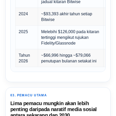
jadual kitaran Bitwise
mend
2024
~$93,393 akhir tahun setiap
Peng
Bitwise
memp
2025
Melebihi $126,000 pada kitaran
Pene
tertinggi mengikut rujukan
teta
Fidelity/Glassnode
pemb
Tahun
~$66,996 hingga ~$79,066
Pasa
2026
penutupan bulanan setakat ini
dan 
03. PEMACU UTAMA
Lima pemacu mungkin akan lebih
penting daripada naratif media sosial
antara sekarang dan 2030