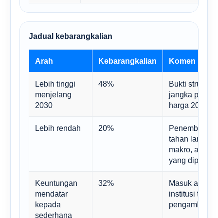
Jadual kebarangkalian
Arah
Kebarangkalian
Komen
Lebih tinggi
48%
Bukti struktu
menjelang
jangka panjan
2030
harga 2026
Lebih rendah
20%
Penembusan h
tahan lama m
makro, aliran
yang diperbah
Keuntungan
32%
Masuk akal ji
mendatar
institusi teta
kepada
pengambilan p
sederhana