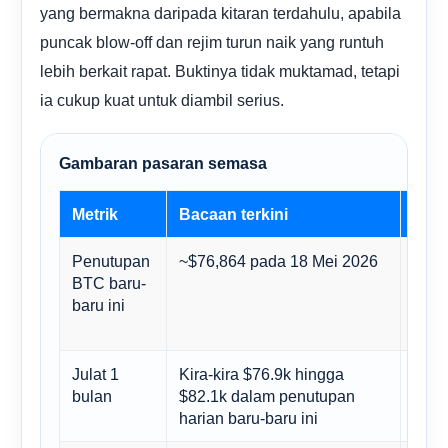
yang bermakna daripada kitaran terdahulu, apabila
puncak blow-off dan rejim turun naik yang runtuh
lebih berkait rapat. Buktinya tidak muktamad, tetapi
ia cukup kuat untuk diambil serius.
Gambaran pasaran semasa
Metrik
Bacaan terkini
Meng
Penutupan
~$76,864 pada 18 Mei 2026
Menu
BTC baru-
masi
baru ini
sele
peng
Julat 1
Kira-kira $76.9k hingga
Menc
bulan
$82.1k dalam penutupan
buka
harian baru-baru ini
men