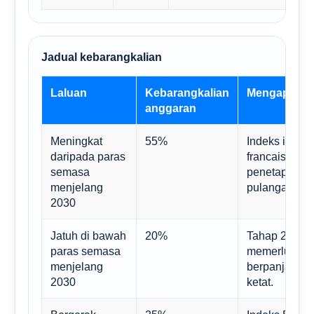
Jadual kebarangkalian
Laluan
Kebarangkalian
Mengapa
anggaran
Meningkat
55%
Indeks ini m
daripada paras
francais bert
semasa
penetapan ha
menjelang
pulangan mod
2030
Jatuh di bawah
20%
Tahap 2030 y
paras semasa
memerlukan 
menjelang
berpanjanga
2030
ketat.