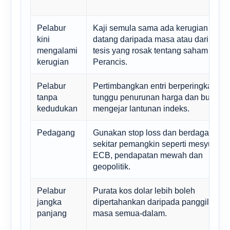
Pelabur
Kaji semula sama ada kerugian itu
kini
datang daripada masa atau daripada
mengalami
tesis yang rosak tentang saham mew
kerugian
Perancis.
Pelabur
Pertimbangkan entri berperingkat ata
tanpa
tunggu penurunan harga dan bukann
kedudukan
mengejar lantunan indeks.
Pedagang
Gunakan stop loss dan berdagang di
sekitar pemangkin seperti mesyuarat
ECB, pendapatan mewah dan
geopolitik.
Pelabur
Purata kos dolar lebih boleh
jangka
dipertahankan daripada panggilan
panjang
masa semua-dalam.