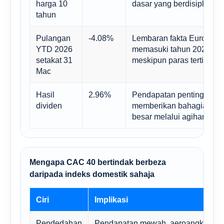
harga 10
dasar yang berdisiplin u
tahun
Pulangan
-4.08%
Lembaran fakta Euronext
YTD 2026
memasuki tahun 2026 den
setakat 31
meskipun paras tertinggi 
Mac
Hasil
2.96%
Pendapatan penting kera
dividen
memberikan bahagian pul
besar melalui agihan tuna
Mengapa CAC 40 bertindak berbeza
daripada indeks domestik sahaja
Ciri
Implikasi
Pendedahan
Pendapatan mewah, aeroangkasa,