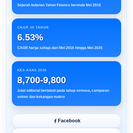
Sejarah bulanan Yahoo Finance bermula Mei 2016
CAGR 10 TAHUN
6.53%
CAGR harga sahaja dari Mei 2016 hingga Mei 2026
KES ASAS 2030
8,700-9,800
Julat editorial berlabuh pada tahap semasa, campuran
sektor dan kekangan makro
Facebook