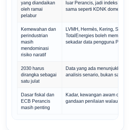
yang diandaikan
luar Perancis, jadi indeks terse
oleh ramai
sama seperti KDNK domestik.
pelabur
Kemewahan dan
LVMH, Hermès, Kering, Schneid
perindustrian
TotalEnergies boleh mempengar
masih
sekadar data pengguna Peranc
mendominasi
risiko naratif
2030 harus
Data yang ada menunjukkan pe
dirangka sebagai
analisis senario, bukan satu sa
satu julat
Dasar fiskal dan
Kadar, kewangan awam dan ko
ECB Perancis
gandaan penilaian walaupun fr
masih penting