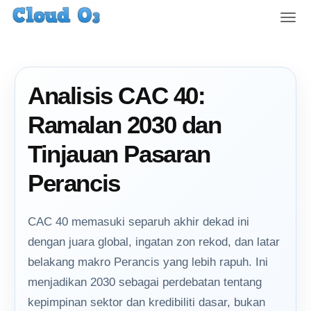
T
o
g
g
l
Analisis CAC 40:
e
n
Ramalan 2030 dan
a
v
Tinjauan Pasaran
i
g
Perancis
a
t
i
CAC 40 memasuki separuh akhir dekad ini
o
dengan juara global, ingatan zon rekod, dan latar
n
belakang makro Perancis yang lebih rapuh. Ini
menjadikan 2030 sebagai perdebatan tentang
kepimpinan sektor dan kredibiliti dasar, bukan