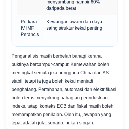
menyumbang hampir 60%
bebe
daripada berat
syar
Perkara
Kewangan awam dan daya
Gand
IV IMF
saing struktur kekal penting
meru
Perancis
buka
Penganalisis masih berbelah bahagi kerana
buktinya bercampur-campur. Kemewahan boleh
meningkat semula jika pengguna China dan AS
stabil, tetapi ia juga boleh kekal menjadi
penghalang. Pertahanan, automasi dan elektrifikasi
boleh terus menyokong bahagian perindustrian
indeks, tetapi konteks ECB dan fiskal masih boleh
memampatkan penilaian. Oleh itu, jawapan yang
tepat adalah julat senario, bukan slogan.