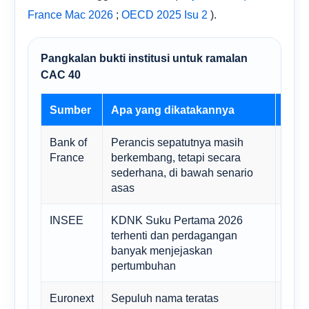
;
).
France Mac 2026
OECD 2025 Isu 2
Pangkalan bukti institusi untuk ramalan
CAC 40
Sumber
Apa yang dikatakannya
Impl
Bank of
Perancis sepatutnya masih
Meny
France
berkembang, tetapi secara
memb
sederhana, di bawah senario
asas
INSEE
KDNK Suku Pertama 2026
Menj
terhenti dan perdagangan
berg
banyak menjejaskan
glob
pertumbuhan
Euronext
Sepuluh nama teratas
2030