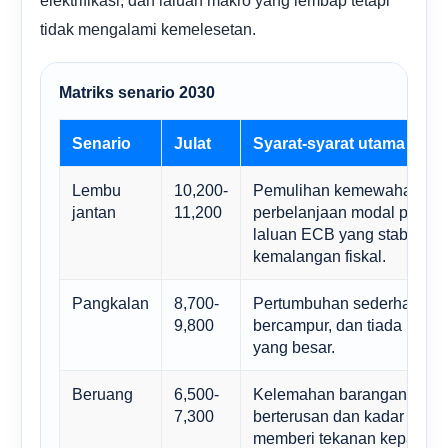
tidak mengalami kemelesetan.
Matriks senario 2030
Senario
Julat
Syarat-syarat utama
Lembu
10,200-
Pemulihan kemewahan, ke
jantan
11,200
perbelanjaan modal perindu
laluan ECB yang stabil dan
kemalangan fiskal.
Pangkalan
8,700-
Pertumbuhan sederhana, pu
9,800
bercampur, dan tiada kejut
yang besar.
Beruang
6,500-
Kelemahan barangan mew
7,300
berterusan dan kadar atau g
memberi tekanan kepada pe