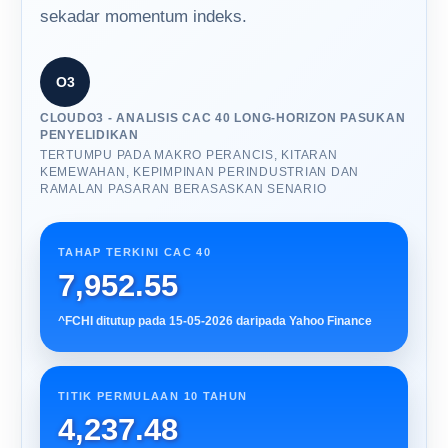
sekadar momentum indeks.
O3
CLOUDO3 - ANALISIS CAC 40 LONG-HORIZON PASUKAN
PENYELIDIKAN
TERTUMPU PADA MAKRO PERANCIS, KITARAN
KEMEWAHAN, KEPIMPINAN PERINDUSTRIAN DAN
RAMALAN PASARAN BERASASKAN SENARIO
TAHAP TERKINI CAC 40
7,952.55
^FCHI ditutup pada 15-05-2026 daripada Yahoo Finance
TITIK PERMULAAN 10 TAHUN
4,237.48