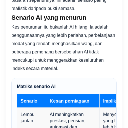
realistik daripada bukti semasa.
Senario AI yang menurun
Kes penurunan itu bukanlah AI hilang. Ia adalah
penggunaannya yang lebih perlahan, perbelanjaan
modal yang rendah menghasilkan wang, dan
beberapa pemenang bersebelahan AI tidak
mencukupi untuk menggerakkan keseluruhan
indeks secara material.
Matriks senario AI
Senario
Kesan perniagaan
Implikasi i
Lembu
AI meningkatkan
Menyokong p
jantan
prestasi, perisian,
yang berkual
automasi dan
lebih berori