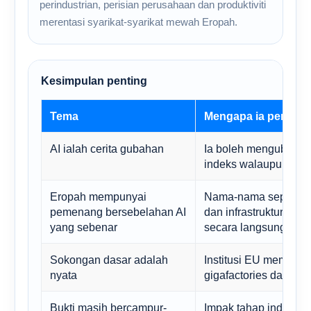
perindustrian, perisian perusahaan dan produktiviti
merentasi syarikat-syarikat mewah Eropah.
Kesimpulan penting
Tema
Mengapa ia penting
AI ialah cerita gubahan
Ia boleh mengubah s
indeks walaupun pena
Eropah mempunyai
Nama-nama separa, pe
pemenang bersebelahan AI
dan infrastruktur ku
yang sebenar
secara langsung.
Sokongan dasar adalah
Institusi EU membiay
nyata
gigafactories dan bu
Bukti masih bercampur-
Impak tahap indeks 