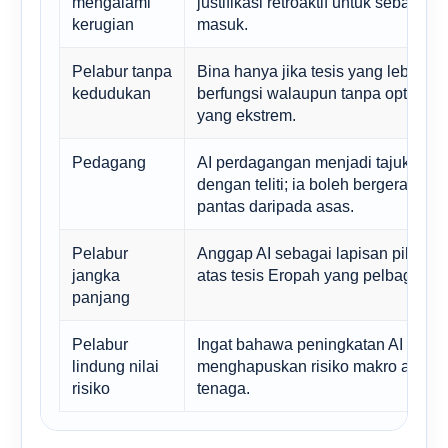
mengalami
justifikasi retroaktif untuk sebarang t
kerugian
masuk.
Pelabur tanpa
Bina hanya jika tesis yang lebih lu
kedudukan
berfungsi walaupun tanpa optimism
yang ekstrem.
Pedagang
AI perdagangan menjadi tajuk uta
dengan teliti; ia boleh bergerak leb
pantas daripada asas.
Pelabur
Anggap AI sebagai lapisan pilihan 
jangka
atas tesis Eropah yang pelbagai.
panjang
Pelabur
Ingat bahawa peningkatan AI tidak
lindung nilai
menghapuskan risiko makro atau
risiko
tenaga.