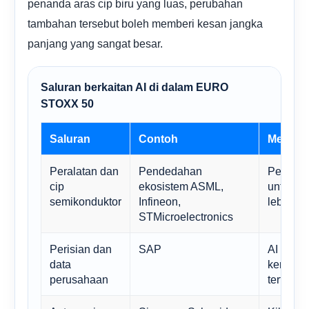
penanda aras cip biru yang luas, perubahan
tambahan tersebut boleh memberi kesan jangka
panjang yang sangat besar.
Saluran berkaitan AI di dalam EURO
STOXX 50
Saluran
Contoh
Mengapa
Peralatan dan
Pendedahan
Permint
cip
ekosistem ASML,
untuk ka
semikonduktor
Infineon,
lebih ca
STMicroelectronics
Perisian dan
SAP
AI bole
data
kerja da
perusahaan
tertanam