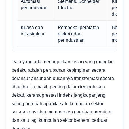
Automasi
Siemens, Schneider
Kilang, 
perindustrian
Electric
perindus
didorong
Kuasa dan
Pembekal peralatan
Beban k
infrastruktur
elektrik dan
penyeju
perindustrian
model.
Data yang ada menunjukkan kesan yang mungkin
berlaku adalah perubahan kepimpinan secara
beransur-ansur dan bukannya transformasi secara
tiba-tiba. Itu masih penting dalam tempoh satu
dekad, kerana prestasi indeks jangka panjang
sering berubah apabila satu kumpulan sektor
secara konsisten memperoleh gandaan premium
dan satu lagi kumpulan sektor berhenti berbuat
demikian.