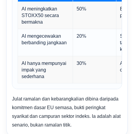
AI meningkatkan
50%
Bahan
STOXX50 secara
penge
bermakna
AI mengecewakan
20%
Satu r
berbanding jangkaan
tajuk 
keunt
AI hanya mempunyai
30%
Agak 
impak yang
cip bi
sederhana
Julat ramalan dan kebarangkalian dibina daripada
komitmen dasar EU semasa, bukti peringkat
syarikat dan campuran sektor indeks. Ia adalah alat
senario, bukan ramalan titik.