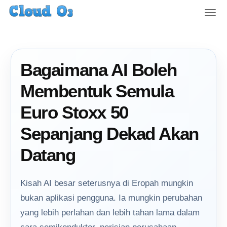
T
o
g
g
l
Bagaimana AI Boleh
e
n
Membentuk Semula
a
v
Euro Stoxx 50
i
g
Sepanjang Dekad Akan
a
t
Datang
i
o
n
Kisah AI besar seterusnya di Eropah mungkin
bukan aplikasi pengguna. Ia mungkin perubahan
yang lebih perlahan dan lebih tahan lama dalam