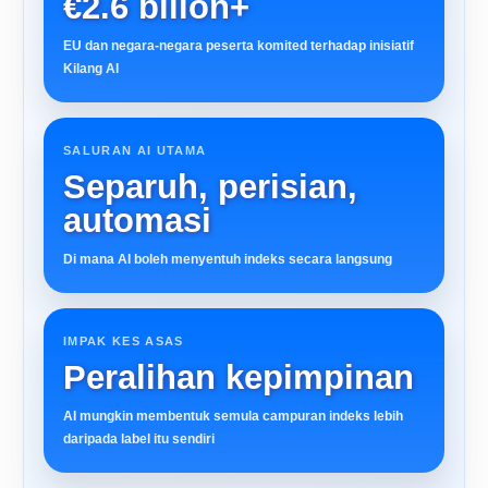
€2.6 bilion+
EU dan negara-negara peserta komited terhadap inisiatif
Kilang AI
SALURAN AI UTAMA
Separuh, perisian,
automasi
Di mana AI boleh menyentuh indeks secara langsung
IMPAK KES ASAS
Peralihan kepimpinan
AI mungkin membentuk semula campuran indeks lebih
daripada label itu sendiri