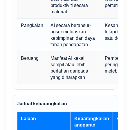
produktiviti secara
pertumbuha
material
Pangkalan
AI secara beransur-
Kesan yang
ansur meluaskan
tetapi teruk
kepimpinan dan daya
satu dekad
tahan pendapatan
Beruang
Manfaat AI kekal
Pembentuka
sempit atau lebih
peringkat in
perlahan daripada
melebihi b
yang diharapkan
Jadual kebarangkalian
Laluan
Kebarangkalian
Kome
anggaran