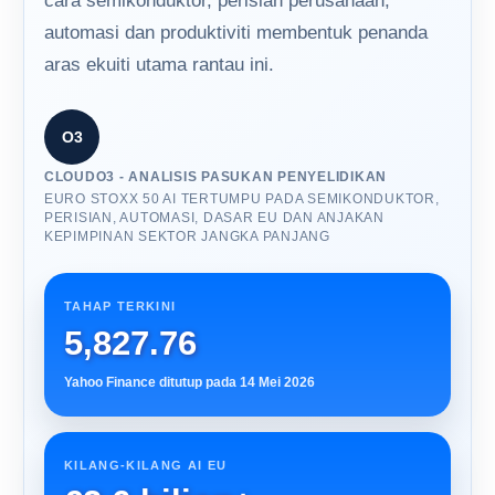
cara semikonduktor, perisian perusahaan,
automasi dan produktiviti membentuk penanda
aras ekuiti utama rantau ini.
O3
CLOUDO3 - ANALISIS PASUKAN PENYELIDIKAN
EURO STOXX 50 AI TERTUMPU PADA SEMIKONDUKTOR,
PERISIAN, AUTOMASI, DASAR EU DAN ANJAKAN
KEPIMPINAN SEKTOR JANGKA PANJANG
TAHAP TERKINI
5,827.76
Yahoo Finance ditutup pada 14 Mei 2026
KILANG-KILANG AI EU