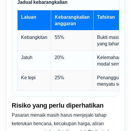
Jadual kebarangkalian
Laluan
Kebarangkalian
Tafsiran
anggaran
Kebangkitan
55%
Bukti masih m
yang tahan lam
Jatuh
20%
Kelemahan itu b
modal semasa m
Ke tepi
25%
Penanggung insu
menyatu selepa
Risiko yang perlu diperhatikan
Pasaran menaik masih harus menjejaki tahap
keterukan bencana, kecukupan harga, aliran