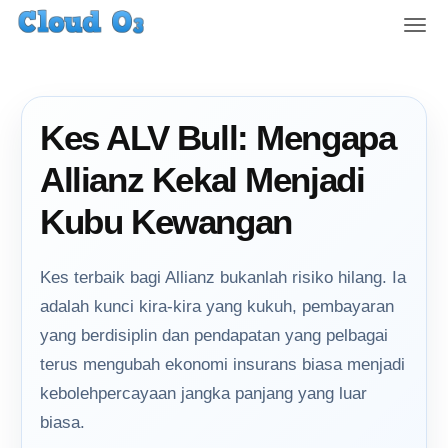
T
o
g
g
l
Kes ALV Bull: Mengapa
e
n
Allianz Kekal Menjadi
a
v
Kubu Kewangan
i
g
a
Kes terbaik bagi Allianz bukanlah risiko hilang. Ia
t
adalah kunci kira-kira yang kukuh, pembayaran
i
yang berdisiplin dan pendapatan yang pelbagai
o
n
terus mengubah ekonomi insurans biasa menjadi
kebolehpercayaan jangka panjang yang luar
biasa.