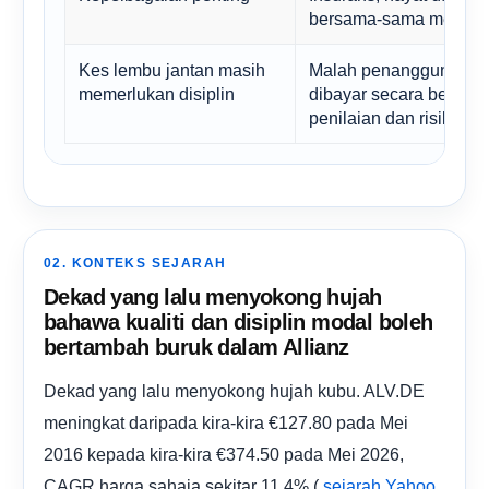
bersama-sama mewujudk
Kes lembu jantan masih
Malah penanggung insu
memerlukan disiplin
dibayar secara berlebi
penilaian dan risiko kit
02. KONTEKS SEJARAH
Dekad yang lalu menyokong hujah
bahawa kualiti dan disiplin modal boleh
bertambah buruk dalam Allianz
Dekad yang lalu menyokong hujah kubu. ALV.DE
meningkat daripada kira-kira €127.80 pada Mei
2016 kepada kira-kira €374.50 pada Mei 2026,
CAGR harga sahaja sekitar 11.4% (
sejarah Yahoo