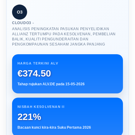
O3
CLOUDO3 -
ANALISIS PENINGKATAN PASUKAN PENYELIDIKAN
ALLIANZ TERTUMPU PADA KESOLVENAN, PEMBELIAN
BALIK, KUALITI PENGUNDERAITAN DAN
PENGKOMPAUNAN SESAHAM JANGKA PANJANG
HARGA TERKINI ALV
€374.50
Tahap rujukan ALV.DE pada 15-05-2026
NISBAH KESOLVENAN II
221%
Bacaan kunci kira-kira Suku Pertama 2026