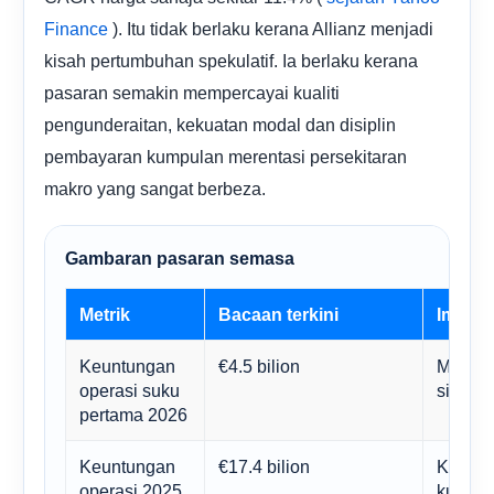
). Itu tidak berlaku kerana Allianz menjadi
Finance
kisah pertumbuhan spekulatif. Ia berlaku kerana
pasaran semakin mempercayai kualiti
pengunderaitan, kekuatan modal dan disiplin
pembayaran kumpulan merentasi persekitaran
makro yang sangat berbeza.
Gambaran pasaran semasa
Metrik
Bacaan terkini
Implika
Keuntungan
€4.5 bilion
Menunj
operasi suku
sihat.
pertama 2026
Keuntungan
€17.4 bilion
Keuntu
operasi 2025
kukuh 