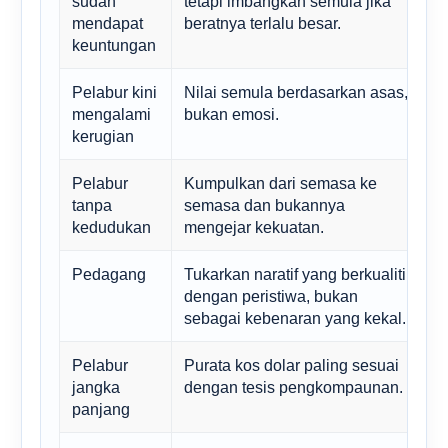
sudah
tetapi imbangkan semula jika
p
mendapat
beratnya terlalu besar.
keuntungan
Pelabur kini
Nilai semula berdasarkan asas,
J
mengalami
bukan emosi.
u
kerugian
s
Pelabur
Kumpulkan dari semasa ke
D
tanpa
semasa dan bukannya
p
kedudukan
mengejar kekuatan.
b
Pedagang
Tukarkan naratif yang berkualiti
K
dengan peristiwa, bukan
p
sebagai kebenaran yang kekal.
Pelabur
Purata kos dolar paling sesuai
P
jangka
dengan tesis pengkompaunan.
b
panjang
p