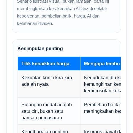
Senario ilustrasi visual, bukan ramalan: carta ini
membingkaikan kes kenaikan Allianz di sekitar
kesolvenan, pembelian balik, harga, AI dan
ketahanan dividen.
Kesimpulan penting
Titik kenaikkan harga
Mengapa lembu janta
Kekuatan kunci kira-kira
Kedudukan ibu kota y
adalah nyata
kemungkinan kemundura
kemerosotan kekal.
Pulangan modal adalah
Pembelian balik dan di
satu ciri, bukan satu
meningkatkan kes pe
barisan pemasaran
Kepelbagaian penting
Insurans, hayat dan ke