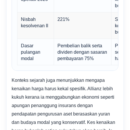
bukan s
Nisbah
221%
Satu s
kesolvenan II
kelihat
bukann
Dasar
Pembelian balik serta
Pengko
pulangan
dividen dengan sasaran
sebaga
modal
pembayaran 75%
harga.
Konteks sejarah juga menunjukkan mengapa
kenaikan harga harus kekal spesifik. Allianz lebih
kukuh kerana ia menggabungkan ekonomi seperti
apungan penanggung insurans dengan
pendapatan pengurusan aset berasaskan yuran
dan budaya modal yang konservatif. Kes kenaikan