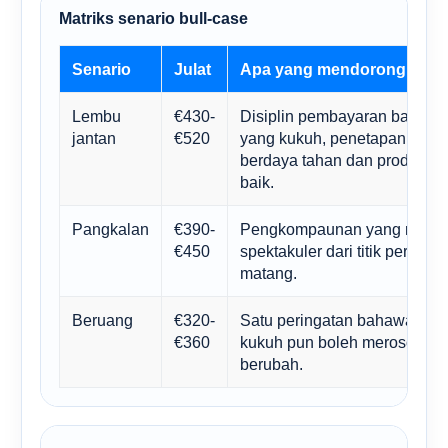
Matriks senario bull-case
Senario
Julat
Apa yang mendorongnya
Lembu
€430-
Disiplin pembayaran balik, 
jantan
€520
yang kukuh, penetapan harg
berdaya tahan dan produktivit
baik.
Pangkalan
€390-
Pengkompaunan yang mantap 
€450
spektakuler dari titik permul
matang.
Beruang
€320-
Satu peringatan bahawa ke
€360
kukuh pun boleh merosot apab
berubah.