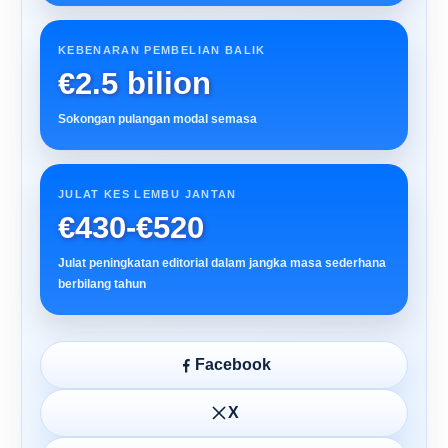
KEBENARAN PEMBELIAN BALIK
€2.5 bilion
Sokongan pulangan modal semasa
JULAT KES LEMBU JANTAN
€430-€520
Julat peningkatan editorial dalam jangka masa sederhana
berbilang tahun
Facebook
X