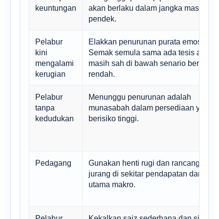
keuntungan
akan berlaku dalam jangka masa
pendek.
Pelabur
Elakkan penurunan purata emosi.
kini
Semak semula sama ada tesis asal
mengalami
masih sah di bawah senario bergand
kerugian
rendah.
Pelabur
Menunggu penurunan adalah
tanpa
munasabah dalam persediaan yang
kedudukan
berisiko tinggi.
Pedagang
Gunakan henti rugi dan rancang risik
jurang di sekitar pendapatan dan taju
utama makro.
Pelabur
Kekalkan saiz sederhana dan simpan