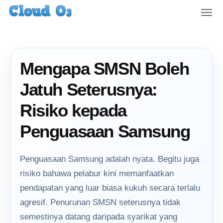
T
o
g
g
l
Mengapa SMSN Boleh
e
n
Jatuh Seterusnya:
a
v
Risiko kepada
i
g
Penguasaan Samsung
a
t
i
Penguasaan Samsung adalah nyata. Begitu juga
o
risiko bahawa pelabur kini memanfaatkan
n
pendapatan yang luar biasa kukuh secara terlalu
agresif. Penurunan SMSN seterusnya tidak
semestinya datang daripada syarikat yang