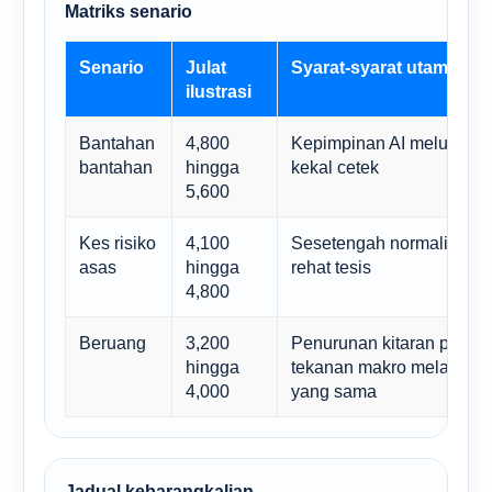
Matriks senario
Senario
Julat
Syarat-syarat utama
ilustrasi
Bantahan
4,800
Kepimpinan AI meluas d
bantahan
hingga
kekal cetek
5,600
Kes risiko
4,100
Sesetengah normalisasi t
asas
hingga
rehat tesis
4,800
Beruang
3,200
Penurunan kitaran punca
hingga
tekanan makro melanda 
4,000
yang sama
Jadual kebarangkalian