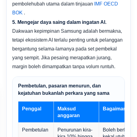
pembolehubah utama dalam tinjauan
IMF
OECD
.
BOK
5. Mengejar daya saing dalam ingatan AI.
Dakwaan kepimpinan Samsung adalah bermakna,
tetapi ekosistem AI terlalu penting untuk pelanggan
bergantung selama-lamanya pada set pembekal
yang sempit. Jika pesaing merapatkan jurang,
margin boleh dimampatkan tanpa volum runtuh.
Pembetulan, pasaran menurun, dan
kejatuhan bukanlah perkara yang sama
Penggal
Maksud
Bagaimana ru
anggaran
Pembetulan
Penurunan kira-
Boleh berlaku 
kira 10% hingga
kekal utuh dan