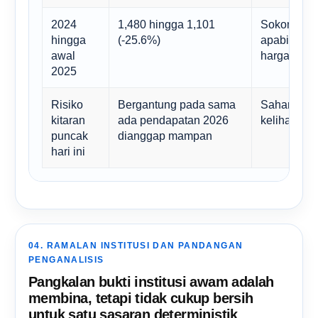
2024
1,480 hingga 1,101
Sokongan n
hingga
(-25.6%)
apabila pa
awal
harga.
2025
Risiko
Bergantung pada sama
Saham bole
kitaran
ada pendapatan 2026
kelihatan l
puncak
dianggap mampan
hari ini
04. RAMALAN INSTITUSI DAN PANDANGAN
PENGANALISIS
Pangkalan bukti institusi awam adalah
membina, tetapi tidak cukup bersih
untuk satu sasaran deterministik