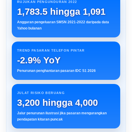
RUJUKAN PENGUNDURAN 2022
1,783.5 hingga 1,091
Anggaran pengeluaran SMSN 2021-2022 daripada data
Yahoo bulanan
TREND PASARAN TELEFON PINTAR
-2.9% YoY
Penurunan penghantaran pasaran IDC S1 2026
JULAT RISIKO BERUANG
3,200 hingga 4,000
Jalur penurunan ilustrasi jika pasaran mengurangkan
pendapatan kitaran puncak