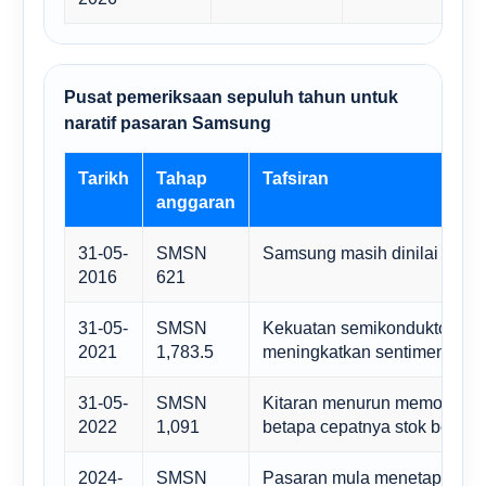
Pusat pemeriksaan sepuluh tahun untuk
naratif pasaran Samsung
Tarikh
Tahap
Tafsiran
anggaran
31-05-
SMSN
Samsung masih dinilai sebag
2016
621
31-05-
SMSN
Kekuatan semikonduktor dan 
2021
1,783.5
meningkatkan sentimen den
31-05-
SMSN
Kitaran menurun memori da
2022
1,091
betapa cepatnya stok boleh 
2024-
SMSN
Pasaran mula menetapkan ha