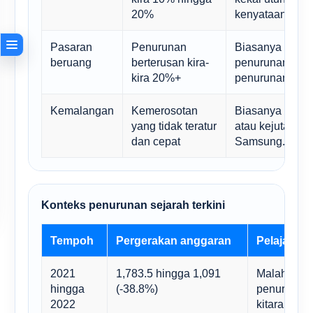
20%
kenyataan.
Pasaran
Penurunan
Biasanya memer
beruang
berterusan kira-
penurunan keun
kira 20%+
penurunan makr
Kemalangan
Kemerosotan
Biasanya memer
yang tidak teratur
atau kejutan ge
dan cepat
Samsung.
Konteks penurunan sejarah terkini
Tempoh
Pergerakan anggaran
Pelajaran
2021
1,783.5 hingga 1,091
Malah fran
hingga
(-38.8%)
penurunan 
2022
kitaran se