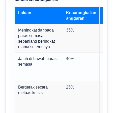
Laluan
Kebarangkalian
Meng
anggaran
Meningkat daripada
35%
Mungk
paras semasa
berke
sepanjang peringkat
tumpu
utama seterusnya
Jatuh di bawah paras
40%
Ini a
semasa
risik
menga
yang 
Bergerak secara
25%
Perg
meluas ke sisi
munas
kukuh
penil
sama 