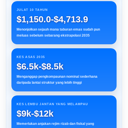
JULAT 10 TAHUN
$1,150.0-$4,713.9
Menonjolkan sejauh mana taburan emas sudah pun
meluas sebelum sebarang ekstrapolasi 2035
KES ASAS 2035
$6.5k-$8.5k
Menganggap pengkompaunan nominal sederhana
daripada lantai struktur yang lebih tinggi
KES LEMBU JANTAN YANG MELAMPAU
$9k-$12k
Memerlukan anjakan rejim rizab dan fiskal yang