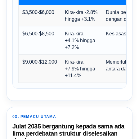
$3,500-$6,000
Kira-kira -2.8%
Dunia bearish
hingga +3.1%
dengan disipli
$6,500-$8,500
Kira-kira
Kes asas jangk
+4.1% hingga
+7.2%
$9,000-$12,000
Kira-kira
Memerlukan ga
+7.9% hingga
antara daya ri
+11.4%
03. PEMACU UTAMA
Julat 2035 bergantung kepada sama ada
lima perdebatan struktur diselesaikan