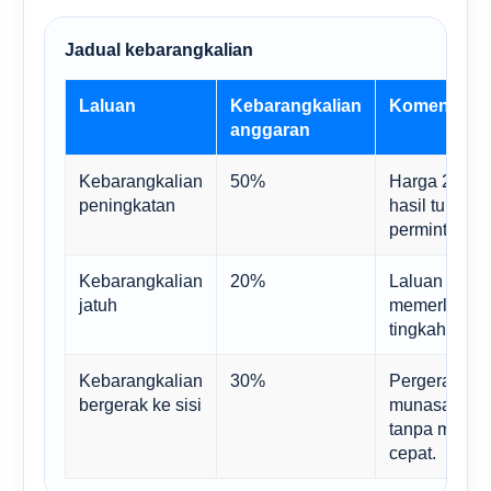
Jadual kebarangkalian
Laluan
Kebarangkalian
Komen
anggaran
Kebarangkalian
50%
Harga 2035 y
peningkatan
hasil tungga
permintaan st
Kebarangkalian
20%
Laluan termi
jatuh
memerlukan 
tingkah laku
Kebarangkalian
30%
Pergerakan s
bergerak ke sisi
munasabah k
tanpa meng
cepat.