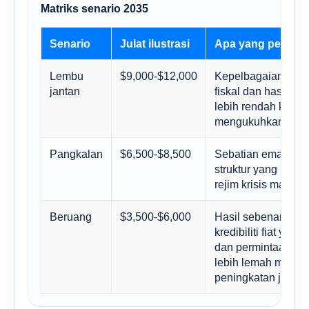
Matriks senario 2035
Senario
Julat ilustrasi
Apa yang perlu be
Lembu
$9,000-$12,000
Kepelbagaian rizab
jantan
fiskal dan hasil se
lebih rendah kekal 
mengukuhkan.
Pangkalan
$6,500-$8,500
Sebatian emas dari
struktur yang lebih 
rejim krisis makro 
Beruang
$3,500-$6,000
Hasil sebenar yang 
kredibiliti fiat yang
dan permintaan pe
lebih lemah meng
peningkatan jangk