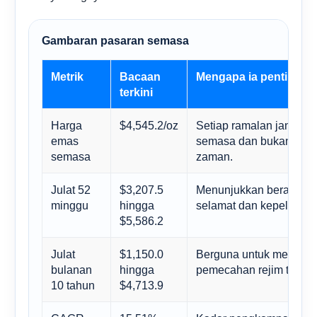
Gambaran pasaran semasa
Metrik
Bacaan
Mengapa ia penting
terkini
Harga
$4,545.2/oz
Setiap ramalan jangka
emas
semasa dan bukannya ki
semasa
zaman.
Julat 52
$3,207.5
Menunjukkan berapa ba
minggu
hingga
selamat dan kepelbagai
$5,586.2
Julat
$1,150.0
Berguna untuk memisah
bulanan
hingga
pemecahan rejim tulen.
10 tahun
$4,713.9