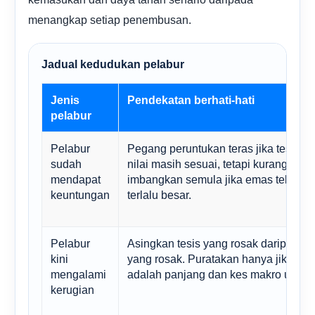
menangkap setiap penembusan.
Jadual kedudukan pelabur
Jenis
Pendekatan berhati-hati
pelabur
Pelabur
Pegang peruntukan teras jika tesis li
sudah
nilai masih sesuai, tetapi kurangkan 
mendapat
imbangkan semula jika emas telah m
keuntungan
terlalu besar.
Pelabur
Asingkan tesis yang rosak daripada en
kini
yang rosak. Puratakan hanya jika uf
mengalami
adalah panjang dan kes makro utuh.
kerugian