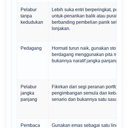
Pelabur
Lebih suka entri berperingkat, pelan 
tanpa
untuk-penarikan balik atau purata kos
kedudukan
berbanding pembelian panik selepas
lonjakan.
Pedagang
Hormati turun naik, gunakan stop loss
berdagang menggunakan pita makro
bukannya naratif jangka panjang tung
Pelabur
Fikirkan dari segi peranan portfolio, ja
jangka
pengimbangan semula dan kebarang
panjang
senario dan bukannya satu sasaran h
Pembaca
Gunakan emas sebagai satu lindung n