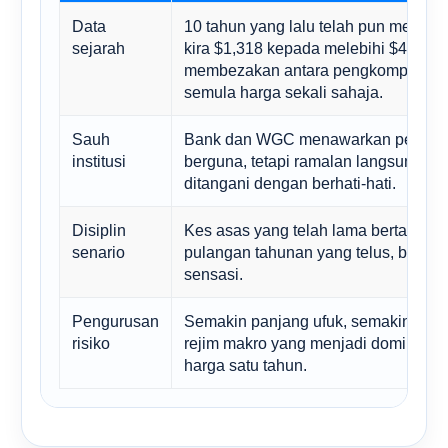
Data
10 tahun yang lalu telah pun menunj
sejarah
kira $1,318 kepada melebihi $4,500, 
membezakan antara pengkompaunan
semula harga sekali sahaja.
Sauh
Bank dan WGC menawarkan penanda
institusi
berguna, tetapi ramalan langsung 20
ditangani dengan berhati-hati.
Disiplin
Kes asas yang telah lama bertarikh 
senario
pulangan tahunan yang telus, bukan
sensasi.
Pengurusan
Semakin panjang ufuk, semakin ban
risiko
rejim makro yang menjadi dominan
harga satu tahun.