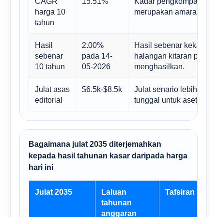
CAGR
15.51%
Kadar pengkompaunan ba
harga 10
merupakan amaran terhad
tahun
Hasil
2.00%
Hasil sebenar kekal seb
sebenar
pada 14-
halangan kitaran paling 
10 tahun
05-2026
menghasilkan.
Julat asas
$6.5k-$8.5k
Julat senario lebih bol
editorial
tunggal untuk aset makr
Bagaimana julat 2035 diterjemahkan
kepada hasil tahunan kasar daripada harga
hari ini
Julat 2035
Laluan
Tafsiran
tahunan
anggaran