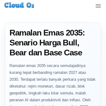
T
o
g
g
l
Ramalan Emas 2035:
e
n
Senario Harga Bull,
a
v
Bear dan Base Case
i
g
a
Ramalan emas 2035 secara semulajadinya
t
kurang tepat berbanding ramalan 2027 atau
i
2030. Terdapat terlalu banyak perkara yang tidak
o
n
diketahui: rejim monetari, dasar rizab, blok
geopolitik, tingkah laku kitar semula, malah
peranan AI dalam produktiviti dan inflasi. Oleh