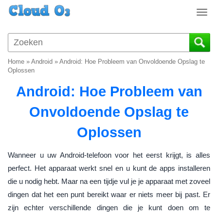
T
o
g
g
l
Home
»
Android
»
Android: Hoe Probleem van Onvoldoende Opslag te
e
Oplossen
n
Android: Hoe Probleem van
a
v
Onvoldoende Opslag te
i
g
Oplossen
a
t
i
Wanneer u uw Android-telefoon voor het eerst krijgt, is alles
o
perfect. Het apparaat werkt snel en u kunt de apps installeren
n
die u nodig hebt. Maar na een tijdje vul je je apparaat met zoveel
dingen dat het een punt bereikt waar er niets meer bij past. Er
zijn echter verschillende dingen die je kunt doen om te