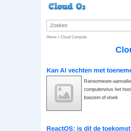
Home
»
Cloud Compute
Clo
Kan AI vechten met toenem
Ransomware-aanvall
computervirus het hoof
boezem of vloek
ReactOS: is dit de toekoms