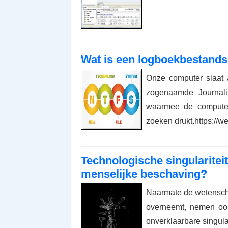
Wat is een logboekbestands
Onze computer slaat 
zogenaamde Journali
waarmee de compute
zoeken drukt.https:/
Technologische singularitei
menselijke beschaving?
Naarmate de wetenscha
overneemt, nemen ook
onverklaarbare singular