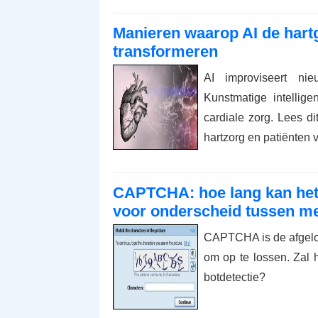
Manieren waarop AI de hart
transformeren
AI improviseert ni
Kunstmatige intellig
cardiale zorg. Lees d
hartzorg en patiënten v
CAPTCHA: hoe lang kan het 
voor onderscheid tussen m
CAPTCHA is de afgelop
om op te lossen. Zal h
botdetectie?