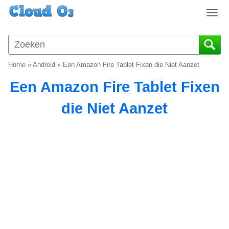
T
o
g
g
l
Home
»
Android
»
Een Amazon Fire Tablet Fixen die Niet Aanzet
e
n
Een Amazon Fire Tablet Fixen
a
v
die Niet Aanzet
i
g
a
t
i
o
n