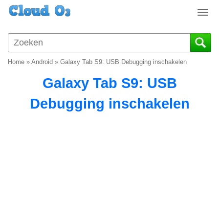
T
o
g
g
l
Home
»
Android
»
Galaxy Tab S9: USB Debugging inschakelen
e
n
Galaxy Tab S9: USB
a
v
Debugging inschakelen
i
g
a
t
i
o
n