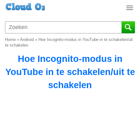
T
o
g
g
l
Home
»
Android
»
Hoe Incognito-modus in YouTube in te schakelen/uit
e
te schakelen
n
Hoe Incognito-modus in
a
v
YouTube in te schakelen/uit te
i
g
schakelen
a
t
i
o
n