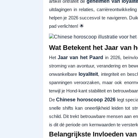
artikel ontrafelt de
geheimen van loyalite
uitdagingen in relaties, carrièreontwikkelin
helpen je 2026 succesvol te navigeren. Duik 
pad verlichten! 🌟
Wat Betekent het Jaar van 
Het
Jaar van het Paard
in 2026, beïnvlo
stroming van avontuur, verandering en bewe
onwankelbare
loyaliteit
, integriteit en b
spanningen veroorzaken, maar ook enorme 
terwijl je Hond-kant stabiliteit en betrouwbaar
De
Chinese horoscoop 2026
legt speci
snelle shifts kan oneerlijkheid leiden tot 
schild. Dit trekt betrouwbare mensen aan en
is dit dé periode om kernwaarden te versterk
Belangrijkste Invloeden van