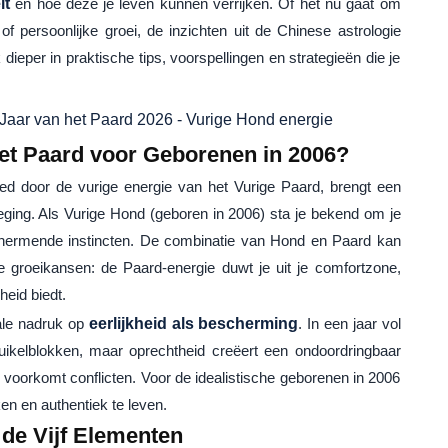
it
en hoe deze je leven kunnen verrijken. Of het nu gaat om
g of persoonlijke groei, de inzichten uit de Chinese astrologie
dieper in praktische tips, voorspellingen en strategieën die je
het Paard voor Geborenen in 2006?
ed door de vurige energie van het Vurige Paard, brengt een
ging. Als Vurige Hond (geboren in 2006) sta je bekend om je
eschermende instincten. De combinatie van Hond en Paard kan
groeikansen: de Paard-energie duwt je uit je comfortzone,
heid biedt.
ale nadruk op
eerlijkheid als bescherming
. In een jaar vol
struikelblokken, maar oprechtheid creëert een ondoordringbaar
 voorkomt conflicten. Voor de idealistische geborenen in 2006
en en authentiek te leven.
 de Vijf Elementen