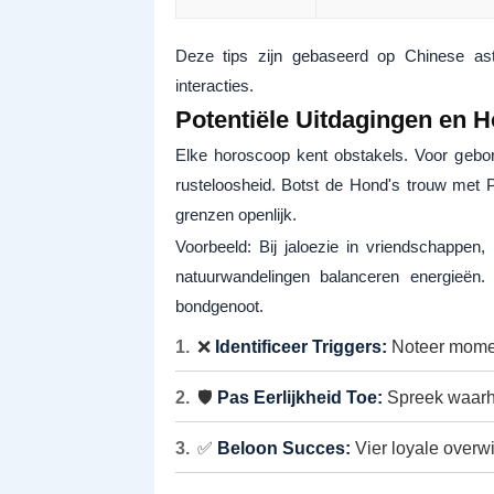
Deze tips zijn gebaseerd op Chinese astro
interacties.
Potentiële Uitdagingen en 
Elke horoscoop kent obstakels. Voor gebo
rusteloosheid. Botst de Hond's trouw met 
grenzen openlijk.
Voorbeeld: Bij jaloezie in vriendschappen,
natuurwandelingen balanceren energieën. P
bondgenoot.
❌
Identificeer Triggers:
Noteer moment
🛡️
Pas Eerlijkheid Toe:
Spreek waarhe
✅
Beloon Succes:
Vier loyale overw