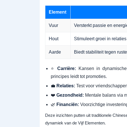
Element
Vuur
Versterkt passie en energi
Hout
Stimuleert groei in relaties
Aarde
Biedt stabiliteit tegen rus
⭐
Carrière:
Kansen in dynamische 
principes leidt tot promoties.
💼
Relaties:
Test voor vriendschappe
❤️
Gezondheid:
Mentale balans via m
🌿
Financiën:
Voorzichtige investerin
Deze inzichten putten uit traditionele Chines
dynamiek van de Vijf Elementen.