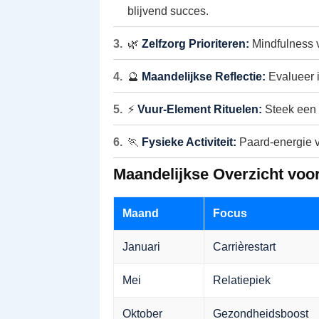
blijvend succes.
🌿
Zelfzorg Prioriteren:
Mindfulness v
🔮
Maandelijkse Reflectie:
Evalueer 
⚡
Vuur-Element Rituelen:
Steek een k
🏃
Fysieke Activiteit:
Paard-energie v
Maandelijkse Overzicht voo
Maand
Focus
Januari
Carrièrestart
Mei
Relatiepiek
Oktober
Gezondheidsboost