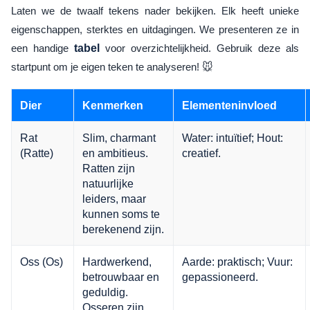
Laten we de twaalf tekens nader bekijken. Elk heeft unieke
eigenschappen, sterktes en uitdagingen. We presenteren ze in
een handige
tabel
voor overzichtelijkheid. Gebruik deze als
startpunt om je eigen teken te analyseren! 🐭
Dier
Kenmerken
Elementeninvloed
Rat
Slim, charmant
Water: intuïtief; Hout:
(Ratte)
en ambitieus.
creatief.
Ratten zijn
natuurlijke
leiders, maar
kunnen soms te
berekenend zijn.
Oss (Os)
Hardwerkend,
Aarde: praktisch; Vuur:
betrouwbaar en
gepassioneerd.
geduldig.
Osseren zijn