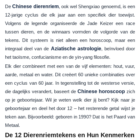
De
Chinese dierenriem
, ook wel Shengxiao genoemd, is een
12-jarige cyclus die elk jaar aan een specifiek dier toewijst.
Volgens de legende organiseerde de Jade Keizer een race
tussen dieren, en de winnaars vormden de volgorde van de
tekens. Dit systeem is niet alleen een horoscoop, maar een
integraal deel van de
Aziatische astrologie
, beïnvloed door
het taoïsme, confucianisme en de yin-yang filosofie.
Elk dier combineert met een van de vijf elementen: hout, vuur,
aarde, metaal en water. Dit creëert 60 unieke combinaties over
een cyclus van 60 jaar. In tegenstelling tot de westerse versie,
die dagelijks verandert, baseert de
Chinese horoscoop
zich
op je geboortejaar. Wil je weten welk dier jij bent? Kijk naar je
geboortejaar en deel het door 12 – het resterende getal wijst je
teken aan. Bijvoorbeeld: geboren in 1990? Dat is het Paard van
Metaal.
De 12 Dierenriemtekens en Hun Kenmerken