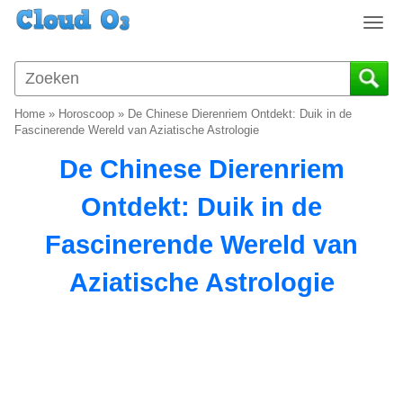
T
o
g
g
l
Home
»
Horoscoop
»
De Chinese Dierenriem Ontdekt: Duik in de
e
Fascinerende Wereld van Aziatische Astrologie
n
De Chinese Dierenriem
a
v
Ontdekt: Duik in de
i
g
Fascinerende Wereld van
a
t
Aziatische Astrologie
i
o
n