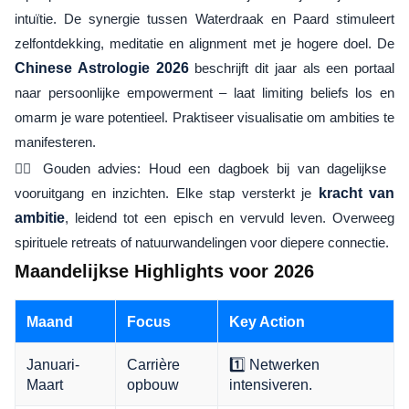
intuïtie. De synergie tussen Waterdraak en Paard stimuleert
zelfontdekking, meditatie en alignment met je hogere doel. De
Chinese Astrologie 2026
beschrijft dit jaar als een portaal
naar persoonlijke empowerment – laat limiting beliefs los en
omarm je ware potentieel. Praktiseer visualisatie om ambities te
manifesteren.
🧘‍♂️ Gouden advies: Houd een dagboek bij van dagelijkse
vooruitgang en inzichten. Elke stap versterkt je
kracht van
ambitie
, leidend tot een episch en vervuld leven. Overweeg
spirituele retreats of natuurwandelingen voor diepere connectie.
Maandelijkse Highlights voor 2026
Maand
Focus
Key Action
Januari-
Carrière
1️⃣ Netwerken
Maart
opbouw
intensiveren.