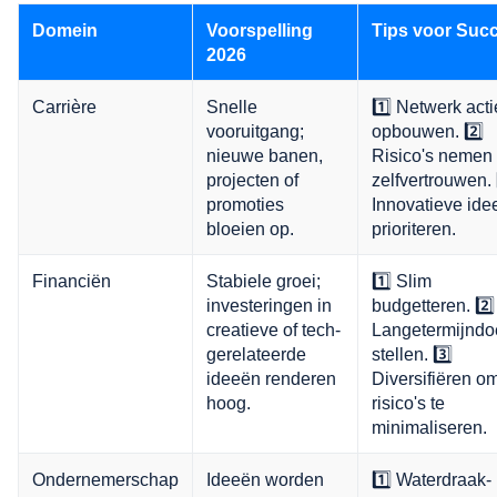
Domein
Voorspelling
Tips voor Suc
2026
Carrière
Snelle
1️⃣ Netwerk acti
vooruitgang;
opbouwen. 2️⃣
nieuwe banen,
Risico's nemen
projecten of
zelfvertrouwen. 
promoties
Innovatieve ide
bloeien op.
prioriteren.
Financiën
Stabiele groei;
1️⃣ Slim
investeringen in
budgetteren. 2️⃣
creatieve of tech-
Langetermijndo
gerelateerde
stellen. 3️⃣
ideeën renderen
Diversifiëren o
hoog.
risico's te
minimaliseren.
Ondernemerschap
Ideeën worden
1️⃣ Waterdraak-