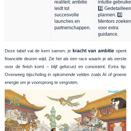
realiteit; ambitie
intuïtie gebruike
leidt tot
2️⃣ Gedetailleer
succesvolle
plannen. 3️⃣
launches en
Mentors zoeken
partnerschappen.
voor extra
guidance.
Deze tabel vat de kern samen: je
kracht van ambitie
opent
financiële deuren wijd. Zie het als een race waarin je als eerste
over de finish komt – blijf gefocust en consistent. Extra tip:
Overweeg bijscholing in opkomende velden zoals AI of groene
energie om je voorsprong te vergroten.