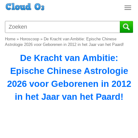
T
o
g
g
l
Home
»
Horoscoop
»
De Kracht van Ambitie: Epische Chinese
e
Astrologie 2026 voor Geborenen in 2012 in het Jaar van het Paard!
n
De Kracht van Ambitie:
a
v
Epische Chinese Astrologie
i
g
2026 voor Geborenen in 2012
a
t
in het Jaar van het Paard!
i
o
n