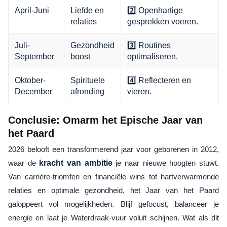
April-Juni
Liefde en
2️⃣ Openhartige
relaties
gesprekken voeren.
Juli-
Gezondheid
3️⃣ Routines
September
boost
optimaliseren.
Oktober-
Spirituele
4️⃣ Reflecteren en
December
afronding
vieren.
Conclusie: Omarm het Epische Jaar van
het Paard
2026 belooft een transformerend jaar voor geborenen in 2012,
waar de
kracht van ambitie
je naar nieuwe hoogten stuwt.
Van carrière-triomfen en financiële wins tot hartverwarmende
relaties en optimale gezondheid, het Jaar van het Paard
galoppeert vol mogelijkheden. Blijf gefocust, balanceer je
energie en laat je Waterdraak-vuur voluit schijnen. Wat als dit