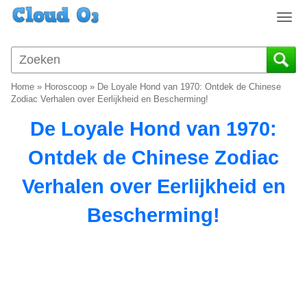
T
o
g
g
l
Home
»
Horoscoop
»
De Loyale Hond van 1970: Ontdek de Chinese
e
Zodiac Verhalen over Eerlijkheid en Bescherming!
n
De Loyale Hond van 1970:
a
v
Ontdek de Chinese Zodiac
i
g
Verhalen over Eerlijkheid en
a
t
Bescherming!
i
o
n