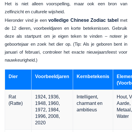
Het is niet alleen voorspelling, maar ook een bron van
zelfinzicht en culturele wijsheid.
Hieronder vind je een
volledige Chinese Zodiac tabel
met
de 12 dieren, voorbeeldjaren en korte betekenissen. Gebruik
deze als startpunt om je eigen teken te vinden – noteer je
geboortejaar en zoek het dier op. (Tip: Als je geboren bent in
januari of februari, controleer het exacte nieuwjaarsfeest voor
nauwkeurigheid.)
Dier
Voorbeeldjaren
Kernbetekenis
Eleme
(Voorb
Rat
1924, 1936,
Intelligent,
Hout, V
(Ratte)
1948, 1960,
charmant en
Aarde,
1972, 1984,
ambitieus
Metaal,
1996, 2008,
Water
2020