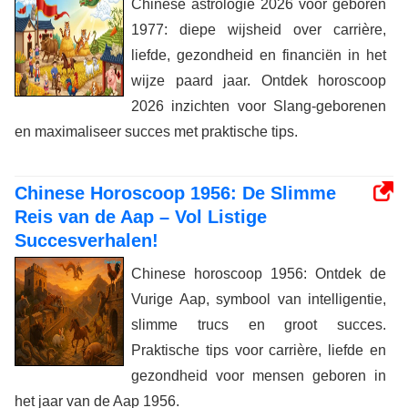
Chinese astrologie 2026 voor geboren
1977: diepe wijsheid over carrière,
liefde, gezondheid en financiën in het
wijze paard jaar. Ontdek horoscoop
2026 inzichten voor Slang-geborenen
en maximaliseer succes met praktische tips.
Chinese Horoscoop 1956: De Slimme
Reis van de Aap – Vol Listige
Succesverhalen!
Chinese horoscoop 1956: Ontdek de
Vurige Aap, symbool van intelligentie,
slimme trucs en groot succes.
Praktische tips voor carrière, liefde en
gezondheid voor mensen geboren in
het jaar van de Aap 1956.