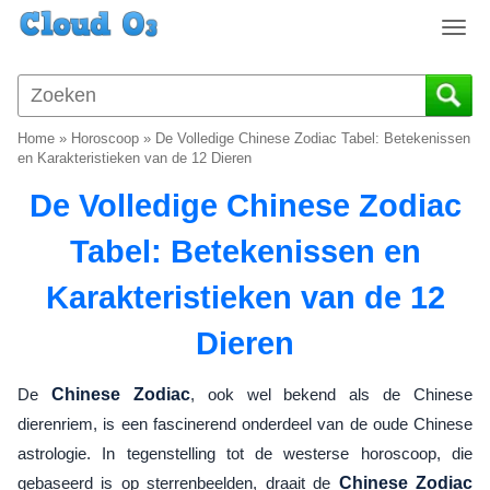
T
o
g
g
l
Home
»
Horoscoop
»
De Volledige Chinese Zodiac Tabel: Betekenissen
e
en Karakteristieken van de 12 Dieren
n
De Volledige Chinese Zodiac
a
v
Tabel: Betekenissen en
i
g
Karakteristieken van de 12
a
t
Dieren
i
o
n
De
Chinese Zodiac
, ook wel bekend als de Chinese
dierenriem, is een fascinerend onderdeel van de oude Chinese
astrologie. In tegenstelling tot de westerse horoscoop, die
gebaseerd is op sterrenbeelden, draait de
Chinese Zodiac